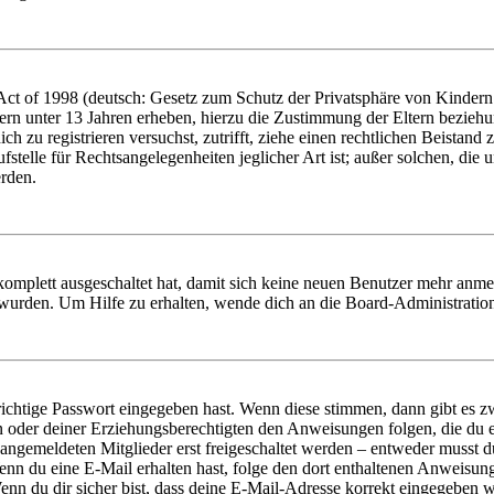
t of 1998 (deutsch: Gesetz zum Schutz der Privatsphäre von Kindern i
ern unter 13 Jahren erheben, hierzu die Zustimmung der Eltern bezieh
dich zu registrieren versuchst, zutrifft, ziehe einen rechtlichen Beista
stelle für Rechtsangelegenheiten jeglicher Art ist; außer solchen, die
erden.
 komplett ausgeschaltet hat, damit sich keine neuen Benutzer mehr anm
 wurden. Um Hilfe zu erhalten, wende dich an die Board-Administratio
richtige Passwort eingegeben hast. Wenn diese stimmen, dann gibt es
ern oder deiner Erziehungsberechtigten den Anweisungen folgen, die du e
 angemeldeten Mitglieder erst freigeschaltet werden – entweder musst du
. Wenn du eine E-Mail erhalten hast, folge den dort enthaltenen Anweis
nn du dir sicher bist, dass deine E-Mail-Adresse korrekt eingegeben w