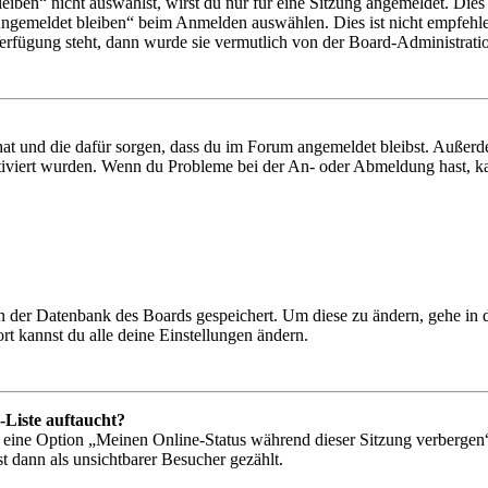
en“ nicht auswählst, wirst du nur für eine Sitzung angemeldet. Dies
Angemeldet bleiben“ beim Anmelden auswählen. Dies ist nicht empfehle
Verfügung steht, dann wurde sie vermutlich von der Board-Administratio
 hat und die dafür sorgen, dass du im Forum angemeldet bleibst. Außer
tiviert wurden. Wenn du Probleme bei der An- oder Abmeldung hast, ka
 in der Datenbank des Boards gespeichert. Um diese zu ändern, gehe in
t kannst du alle deine Einstellungen ändern.
-Liste auftaucht?
n eine Option „Meinen Online-Status während dieser Sitzung verbergen
t dann als unsichtbarer Besucher gezählt.