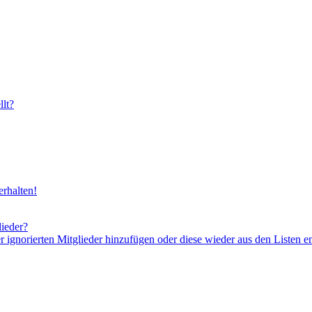
lt?
rhalten!
lieder?
er ignorierten Mitglieder hinzufügen oder diese wieder aus den Listen e