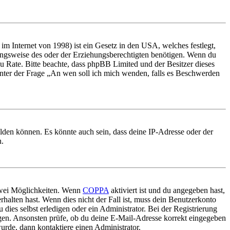
m Internet von 1998) ist ein Gesetz in den USA, welches festlegt,
ungsweise des oder der Erziehungsberechtigten benötigen. Wenn du
nd zu Rate. Bitte beachte, dass phpBB Limited und der Besitzer dieses
 unter der Frage „An wen soll ich mich wenden, falls es Beschwerden
elden können. Es könnte auch sein, dass deine IP-Adresse oder der
n.
 zwei Möglichkeiten. Wenn
COPPA
aktiviert ist und du angegeben hast,
rhalten hast. Wenn dies nicht der Fall ist, muss dein Benutzerkonto
 dies selbst erledigen oder ein Administrator. Bei der Registrierung
ungen. Ansonsten prüfe, ob du deine E-Mail-Adresse korrekt eingegeben
urde, dann kontaktiere einen Administrator.