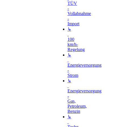
TÜV
-
Vollabnahme
-
Import
↳
100
km/h-
Regelung
↳
Energieversorgung
-
Strom
↳
Energieversorgung
-
Gas,
Petroleum,
Benzin
↳
Techn.