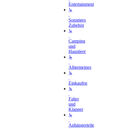
Entertainment
↳
Sonstiges
Zubehör
↳
Camping
und
Haustiere
↳
Allgemeines
↳
Einkaufen
↳
Falter
und
Klapper
↳
Anhängerteile