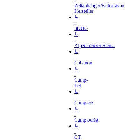
Zeltanhänger/Faltcaravan
Hersteller
↳
3DOG
↳
Alpenkreuzer/Stema
↳
Cabanon
↳
Camp-
Let
↳
Campooz
↳
Camptourist
↳
CT-