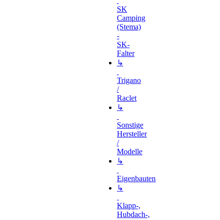
SK
Camping
(Stema)
-
SK-
Falter
↳
Trigano
/
Raclet
↳
Sonstige
Hersteller
/
Modelle
↳
Eigenbauten
↳
Klapp-,
Hubdach-,