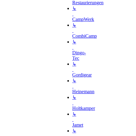
Restaurierungen
↳
CampWerk
↳
CombiCamp
↳
Dingo-
Tec
↳
Gordigear
↳
Heinemann
↳
Holtkamper
↳
Jamet
↳