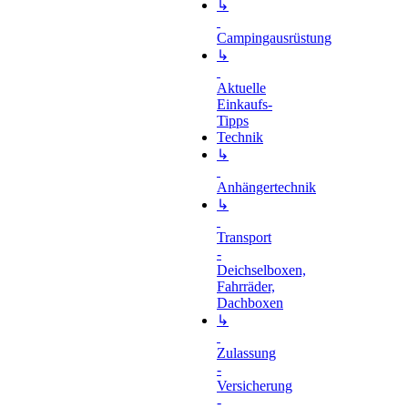
↳
Campingausrüstung
↳
Aktuelle
Einkaufs-
Tipps
Technik
↳
Anhängertechnik
↳
Transport
-
Deichselboxen,
Fahrräder,
Dachboxen
↳
Zulassung
-
Versicherung
-