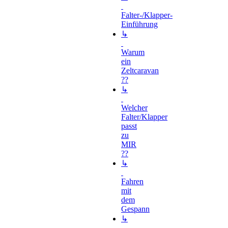
Falter-/Klapper-
Einführung
↳
Warum
ein
Zeltcaravan
??
↳
Welcher
Falter/Klapper
passt
zu
MIR
??
↳
Fahren
mit
dem
Gespann
↳