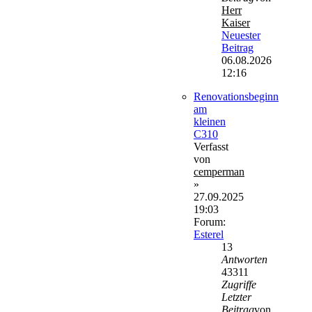
Herr
Kaiser
Neuester
Beitrag
06.08.2026
12:16
Renovationsbeginn
am
kleinen
C310
Verfasst
von
cemperman
»
27.09.2025
19:03
Forum:
Esterel
13
Antworten
43311
Zugriffe
Letzter
Beitrag
von