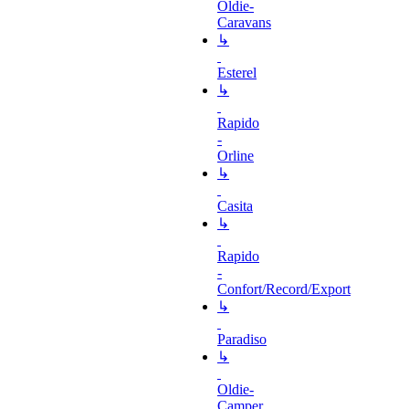
Oldie-
Caravans
↳
Esterel
↳
Rapido
-
Orline
↳
Casita
↳
Rapido
-
Confort/Record/Export
↳
Paradiso
↳
Oldie-
Camper