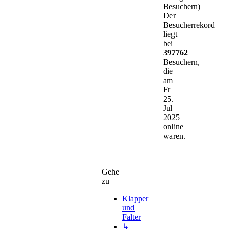
Besuchern)
Der
Besucherrekord
liegt
bei
397762
Besuchern,
die
am
Fr
25.
Jul
2025
online
waren.
Gehe
zu
Klapper
und
Falter
↳