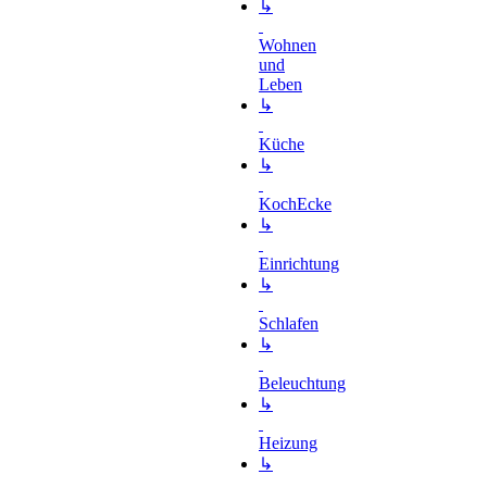
↳
Wohnen
und
Leben
↳
Küche
↳
KochEcke
↳
Einrichtung
↳
Schlafen
↳
Beleuchtung
↳
Heizung
↳