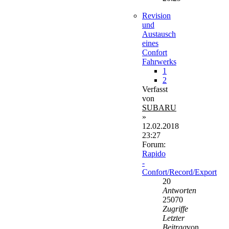
Revision
und
Austausch
eines
Confort
Fahrwerks
1
2
Verfasst
von
SUBARU
»
12.02.2018
23:27
Forum:
Rapido
-
Confort/Record/Export
20
Antworten
25070
Zugriffe
Letzter
Beitrag
von