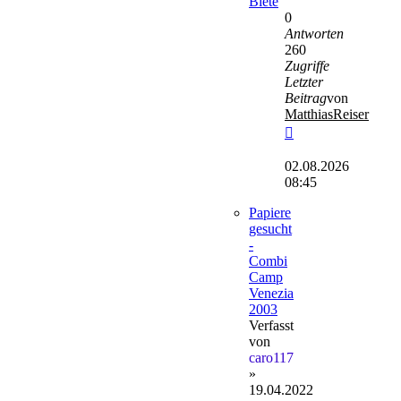
Biete
0
Antworten
260
Zugriffe
Letzter
Beitrag
von
MatthiasReiser
Neuester
Beitrag
02.08.2026
08:45
Papiere
gesucht
-
Combi
Camp
Venezia
2003
Verfasst
von
caro117
»
19.04.2022