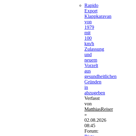
Rapido
Export
Klappkaravan
von
1979
mit
100
km/h
Zulassung
und
neuem
Vorzelt
aus
gesundheitlichen
Gründen
in
abzugeben
Verfasst
von
MatthiasReiser
»
02.08.2026
08:45
Forum: