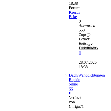
18:38
Forum:
Kreativ-
Ecke
0
Antworten
553
Zugriffe
Letzter
Beitrag
von
Dirkdirkdirk
Neuester
Beitrag
28.07.2026
18:38
Dach/Wanddichtungen
Rapido
orline
33
E
Verfasst
von
Chrigu71
»