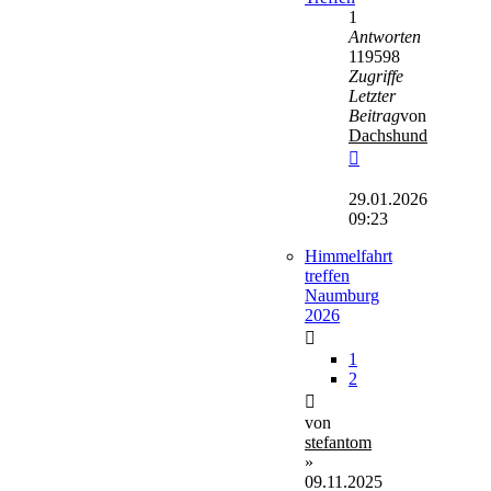
1
Antworten
119598
Zugriffe
Letzter
Beitrag
von
Dachshund
Neuester
Beitrag
29.01.2026
09:23
Himmelfahrt
treffen
Naumburg
2026
1
2
von
stefantom
»
09.11.2025