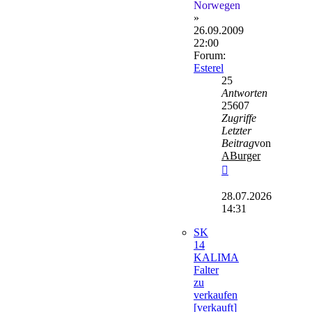
Norwegen
»
26.09.2009
22:00
Forum:
Esterel
25
Antworten
25607
Zugriffe
Letzter
Beitrag
von
ABurger
Neuester
Beitrag
28.07.2026
14:31
SK
14
KALIMA
Falter
zu
verkaufen
[verkauft]