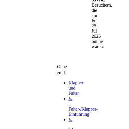
Besuchern,
die
am
Fr
25.
Jul
2025
online
waren.
Gehe
zu
Klapper
und
Falter
↳
Falter-/Klapper-
Einführung
↳