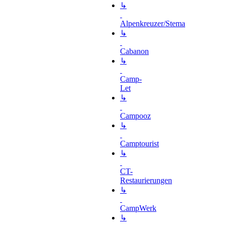
↳
Alpenkreuzer/Stema
↳
Cabanon
↳
Camp-
Let
↳
Campooz
↳
Camptourist
↳
CT-
Restaurierungen
↳
CampWerk
↳