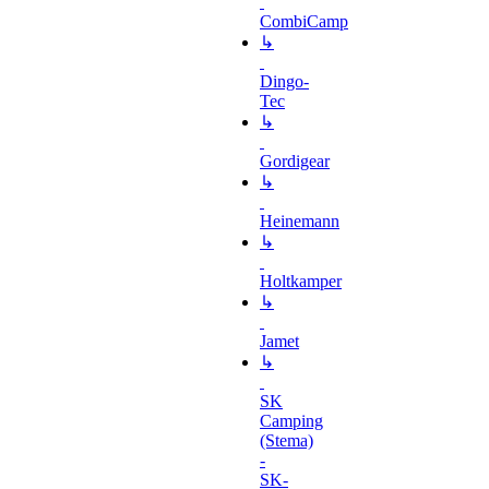
CombiCamp
↳
Dingo-
Tec
↳
Gordigear
↳
Heinemann
↳
Holtkamper
↳
Jamet
↳
SK
Camping
(Stema)
-
SK-