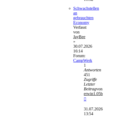
Schwachstellen
an
gebrauchten
Economy
Verfasst
von
JayBee
»
30.07.2026
16:14
Forum:
CampWerk
1
Antworten
451
Zugriffe
Letzter
Beitrag
von
erwin1.05b
Neuester
Beitrag
31.07.2026
13:54