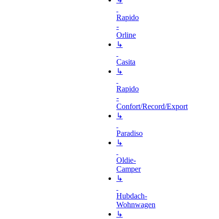
Rapido
-
Orline
↳
Casita
↳
Rapido
-
Confort/Record/Export
↳
Paradiso
↳
Oldie-
Camper
↳
Hubdach-
Wohnwagen
↳