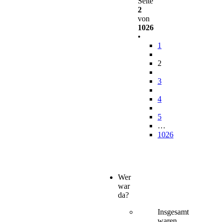
Seite
2
von
1026
•
1
2
3
4
5
…
1026
Wer
war
da?
Insgesamt
waren