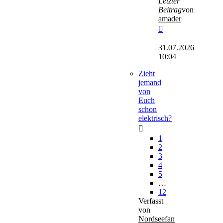
Letzter
Beitrag
von
amader
Neuester
Beitrag
31.07.2026
10:04
Zieht
jemand
von
Euch
schon
elektrisch?
1
2
3
4
5
…
12
Verfasst
von
Nordseefan