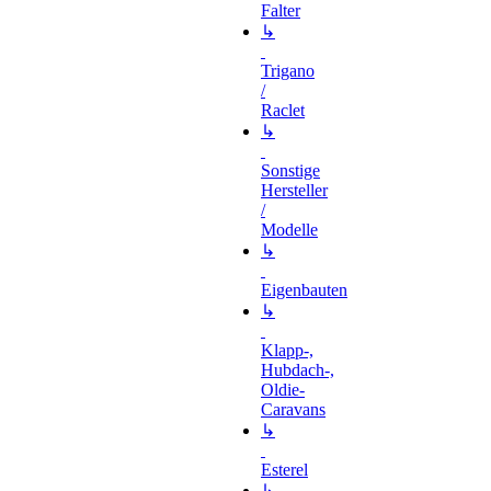
Falter
↳
Trigano
/
Raclet
↳
Sonstige
Hersteller
/
Modelle
↳
Eigenbauten
↳
Klapp-,
Hubdach-,
Oldie-
Caravans
↳
Esterel
↳