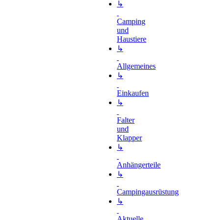
↳
Camping
und
Haustiere
↳
Allgemeines
↳
Einkaufen
↳
Falter
und
Klapper
↳
Anhängerteile
↳
Campingausrüstung
↳
Aktuelle