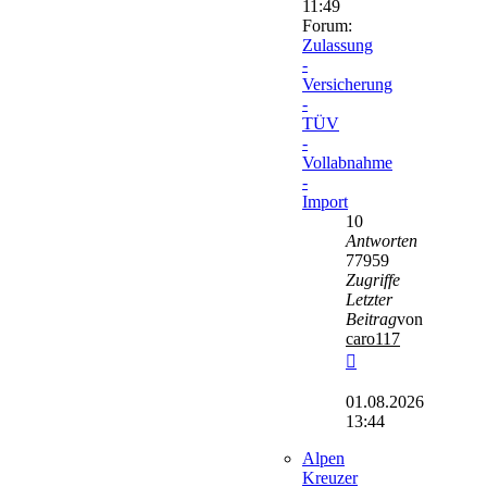
11:49
Forum:
Zulassung
-
Versicherung
-
TÜV
-
Vollabnahme
-
Import
10
Antworten
77959
Zugriffe
Letzter
Beitrag
von
caro117
Neuester
Beitrag
01.08.2026
13:44
Alpen
Kreuzer