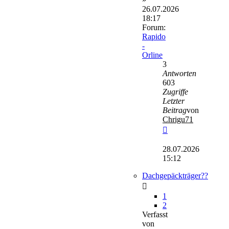
26.07.2026
18:17
Forum:
Rapido
-
Orline
3
Antworten
603
Zugriffe
Letzter
Beitrag
von
Chrigu71
Neuester
Beitrag
28.07.2026
15:12
Dachgepäckträger??
1
2
Verfasst
von