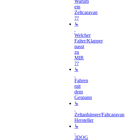
Warum
ein
Zeltcaravan
??
↳
Welcher
Falter/Klapper
passt
zu
MIR
??
↳
Fahren
mit
dem
Gespann
↳
Zeltanhänger/Faltcaravan
Hersteller
↳
3DOG