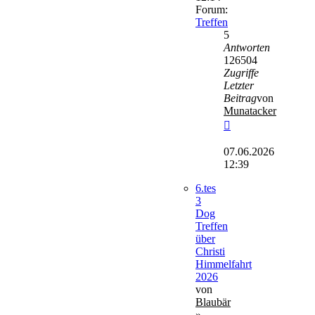
Forum:
Treffen
5
Antworten
126504
Zugriffe
Letzter
Beitrag
von
Munatacker
Neuester
Beitrag
07.06.2026
12:39
6.tes
3
Dog
Treffen
über
Christi
Himmelfahrt
2026
von
Blaubär
»