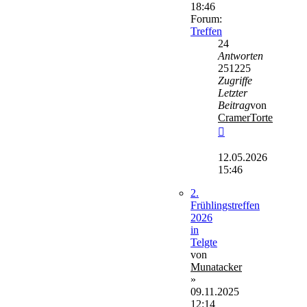
18:46
Forum:
Treffen
24
Antworten
251225
Zugriffe
Letzter
Beitrag
von
CramerTorte
Neuester
Beitrag
12.05.2026
15:46
2.
Frühlingstreffen
2026
in
Telgte
von
Munatacker
»
09.11.2025
12:14