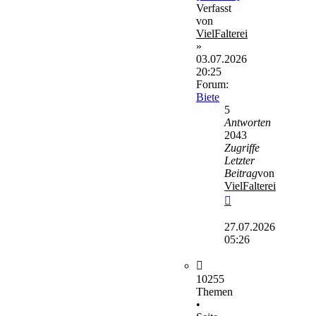
Verfasst
von
VielFalterei
»
03.07.2026
20:25
Forum:
Biete
5
Antworten
2043
Zugriffe
Letzter
Beitrag
von
VielFalterei
Neuester
Beitrag
27.07.2026
05:26
10255
Themen
•