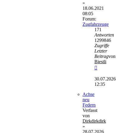
»
18.06.2021
08:05
Forum:
Zugfahrzeuge
171
Antworten
1299846
Zugriffe
Letzter
Beitrag
von
Biestli
Neuester
Beitrag
30.07.2026
12:35
Achse
neu
Federn
Verfasst
von
Dirkdirkdirk
»
28.07.2026