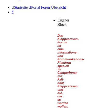
Startseite
Portal
Foren-Übersicht
Suche
Eigener
Block
Das
Klappcaravan-
Forum
ist
eine
Informations-
und
Kommunikations-
Plattform
speziell
für
CamperInnen
mit
Falt-
oder
Klappcaravan
und
die,
die
es
werden
wollen.