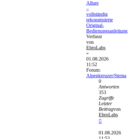
Allure
–
vollständig
rekonstruierte
Original-
Bedienungsanleitung
Verfasst
von
EbroLabs
»
01.08.2026
11:52
Forum:
Alpenkreuzer/Stema
0
Antworten
353
Zugriffe
Letzter
Beitrag
von
EbroLabs
Neuester
Beitrag
01.08.2026
11:52