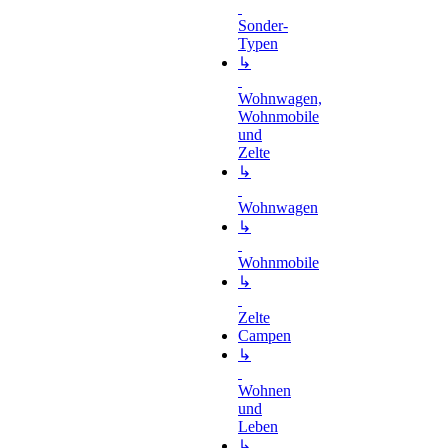
Sonder-
Typen
↳
Wohnwagen,
Wohnmobile
und
Zelte
↳
Wohnwagen
↳
Wohnmobile
↳
Zelte
Campen
↳
Wohnen
und
Leben
↳