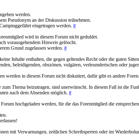
 angeben werden.
inem Pseudonym an der Diskussion teilnehmen.
ampinggefährt eingetragen werden.
#
renmitglied wird in diesem Forum nicht geduldet.
ch vorausgehendem Hinweis gelöscht.
erem Grund zugelassen werden.
#
 keine Inhalte enthalten, die gegen geltendes Recht oder die guten Sitte
chenden, beleidigenden, obszönen, vulgären, verleumderischen oder jug
n werden in diesem Forum nicht diskutiert, dafür gibt es andere Foren
ne zum Thema beizutragen, sind unerwünscht. In diesem Fall ist die Fun
inuten nach dem Absenden möglich.
#
 das Forum hochgeladen werden, für die das Forenmitglied die entspreche
ten.
erlassen!
önnen mit Verwarnungen, zeitlichen Schreibsperren oder im Wiederhol