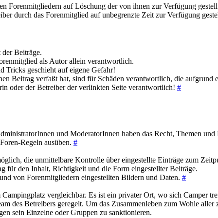
en Forenmitgliedern auf Löschung der von ihnen zur Verfügung gestellten
eiber durch das Forenmitglied auf unbegrenzte Zeit zur Verfügung geste
 der Beiträge.
Forenmitglied als Autor allein verantwortlich.
 Tricks geschieht auf eigene Gefahr!
en Beitrag verfaßt hat, sind für Schäden verantwortlich, die aufgrund 
erin oder der Betreiber der verlinkten Seite verantwortlich!
#
ministratorInnen und ModeratorInnen haben das Recht, Themen und Bei
n Foren-Regeln ausüben.
#
öglich, die unmittelbare Kontrolle über eingestellte Einträge zum Zeit
für den Inhalt, Richtigkeit und die Form eingestellter Beiträge.
und von Forenmitgliedern eingestellten Bildern und Daten.
#
ampingplatz vergleichbar. Es ist ein privater Ort, wo sich Camper tr
eam des Betreibers geregelt. Um das Zusammenleben zum Wohle aller z
en sein Einzelne oder Gruppen zu sanktionieren.