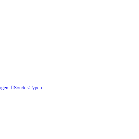
agen
,
Sonder-Typen