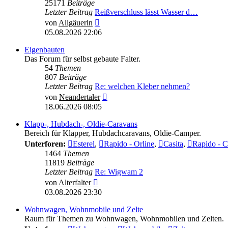
25171
Beiträge
Letzter Beitrag
Reißverschluss lässt Wasser d…
Neuester
von
Allgäuerin
Beitrag
05.08.2026 22:06
Eigenbauten
Das Forum für selbst gebaute Falter.
54
Themen
807
Beiträge
Letzter Beitrag
Re: welchen Kleber nehmen?
Neuester
von
Neandertaler
Beitrag
18.06.2026 08:05
Klapp-, Hubdach-, Oldie-Caravans
Bereich für Klapper, Hubdachcaravans, Oldie-Camper.
Unterforen:
Esterel
,
Rapido - Orline
,
Casita
,
Rapido - C
1464
Themen
11819
Beiträge
Letzter Beitrag
Re: Wigwam 2
Neuester
von
Alterfalter
Beitrag
03.08.2026 23:30
Wohnwagen, Wohnmobile und Zelte
Raum für Themen zu Wohnwagen, Wohnmobilen und Zelten.