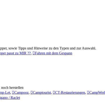
Klapper, sowie Tipps und Hinweise zu den Typen und zur Auswahl.
pper passt zu MIR ??
,
Fahren mit dem Gespann
 noch herstellen
mp-Let
,
Campooz
,
Camptourist
,
CT-Restaurierungen
,
CampWer
igano / Raclet