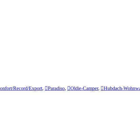
onfort/Record/Export
,
Paradiso
,
Oldie-Camper
,
Hubdach-Wohnw