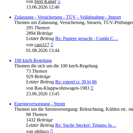
Neuester
von
Herr Kaiser
Beitrag
13.06.2026 12:46
Zulassung - Versicherung - TÜV - Vollabnahme - Import
Themen um Zulassung, Versicherung, Steuern, TÜV-Prüfungen
295
Themen
2894
Beiträge
Letzter Beitrag
Re: Papiere gesucht - Combi C…
Neuester
von
caro117
Beitrag
01.08.2026 13:44
100 km/h-Regelung
Themen die sich um die 100 km/h-Regelung
73
Themen
929
Beiträge
Letzter Beitrag
Re: esterel cc 39 bj 86
Neuester
von
Rau-Klappwohnwagen-1983
Beitrag
23.06.2026 13:45
Energieversorgung - Strom
Themen um die Stromversorgung: Beleuchtung, Kühlen etc. mi
98
Themen
1432
Beiträge
Letzter Beitrag
Re: Suche Stecker: Trigano Ja…
Neuester
von
philisco