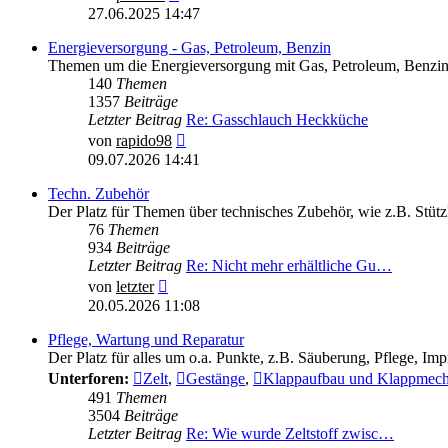
Beitrag
27.06.2025 14:47
Energieversorgung - Gas, Petroleum, Benzin
Themen um die Energieversorgung mit Gas, Petroleum, Benzin 
140
Themen
1357
Beiträge
Letzter Beitrag
Re: Gasschlauch Heckküche
Neuester
von
rapido98
Beitrag
09.07.2026 14:41
Techn. Zubehör
Der Platz für Themen über technisches Zubehör, wie z.B. Stütz
76
Themen
934
Beiträge
Letzter Beitrag
Re: Nicht mehr erhältliche Gu…
Neuester
von
letzter
Beitrag
20.05.2026 11:08
Pflege, Wartung und Reparatur
Der Platz für alles um o.a. Punkte, z.B. Säuberung, Pflege, Impr
Unterforen:
Zelt
,
Gestänge
,
Klappaufbau und Klappmec
491
Themen
3504
Beiträge
Letzter Beitrag
Re: Wie wurde Zeltstoff zwisc…