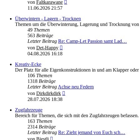
Neuester
von
Faltkarawane
Beitrag
11.06.2026 21:57
Überwintern - Lagern - Trocknen
Themen um die Überwinterung, Lagerung und Trocknung von F
49
Themen
563
Beiträge
Letzter Beitrag
Re: Camp-Let Passion samt Lad…
Neuester
von
Det-Happy
Beitrag
04.08.2026 16:18
Kreativ-Ecke
Der Platz für alle Eigenkonstruktionen in und am Klapper od
106
Themen
1318
Beiträge
Letzter Beitrag
Achse neu Federn
Neuester
von
Dirkdirkdirk
Beitrag
28.07.2026 18:38
Zugfahrzeuge
Bereich für Themen, die sich mit den Zugfahrzeugen befassen.
163
Themen
2314
Beiträge
Letzter Beitrag
Re: Zieht jemand von Euch sch…
Neuester
von
Biestli