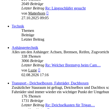
2049
Beiträge
Letzter Beitrag
Re: Längsschläfer gesucht
Neuester
von
Matterhorn
Beitrag
27.10.2025 09:05
Technik
Themen
Beiträge
Letzter Beitrag
Anhängertechnik
Alles um den Anhänger: Achsen, Bremsen, Reifen, Zugvorrich
338
Themen
3066
Beiträge
Letzter Beitrag
Re: Welcher Bremstyp beim Cam…
Neuester
von
Luzie
Beitrag
02.08.2026 17:16
Transport - Deichselboxen, Fahrräder, Dachboxen
Zusätzlicher Stauraum ist gefragt, Deichselbox und Dachbox sc
Fahrräder sind immer wieder ein wichtiger Punkt der Umgebung
176
Themen
1731
Beiträge
Letzter Beitrag
Re: Deichselkasten für Trigan…