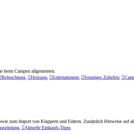
wie beim Campen allgemeinen.
Beleuchtung
,
Heizung
,
Entertainment
,
Sonstiges Zubehör
,
Camp
wie zum Import von Klappern und Faltern. Zusätzlich Hinweise auf ak
usrüstung
,
Aktuelle Einkaufs-Tipps