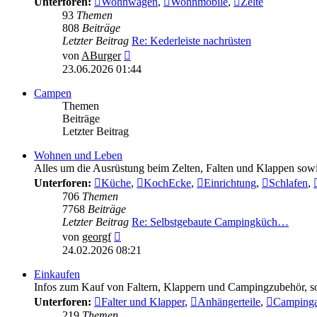
Unterforen:
Wohnwagen
,
Wohnmobile
,
Zelte
93
Themen
808
Beiträge
Letzter Beitrag
Re: Kederleiste nachrüsten
Neuester
von
ABurger
Beitrag
23.06.2026 01:44
Campen
Themen
Beiträge
Letzter Beitrag
Wohnen und Leben
Alles um die Ausrüstung beim Zelten, Falten und Klappen so
Unterforen:
Küche
,
KochEcke
,
Einrichtung
,
Schlafen
,
706
Themen
7768
Beiträge
Letzter Beitrag
Re: Selbstgebaute Campingküch…
Neuester
von
georgf
Beitrag
24.02.2026 08:21
Einkaufen
Infos zum Kauf von Faltern, Klappern und Campingzubehör, so
Unterforen:
Falter und Klapper
,
Anhängerteile
,
Campinga
219
Themen