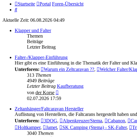
Startseite
Portal
Foren-Übersicht
Suche
Aktuelle Zeit: 06.08.2026 04:49
Klapper und Falter
Themen
Beiträge
Letzter Beitrag
Falter-/Klapper-Einführung
Hier gibt es eine Einführung in die Thematik der Falter und 
Unterforen:
Warum ein Zeltcaravan ??
,
Welcher Falter/Kla
313
Themen
4949
Beiträge
Letzter Beitrag
Kaufberatung
Neuester
von
der Korse
Beitrag
02.07.2026 17:59
Zeltanhänger/Faltcaravan Hersteller
Auflistung von Herstellern, die Faltcarans hergestellt haben und
Unterforen:
3DOG
,
Alpenkreuzer/Stema
,
Cabanon
,
Ca
Holtkamper
,
Jamet
,
SK Camping (Stema) - SK-Falter
,
Tr
3040
Themen