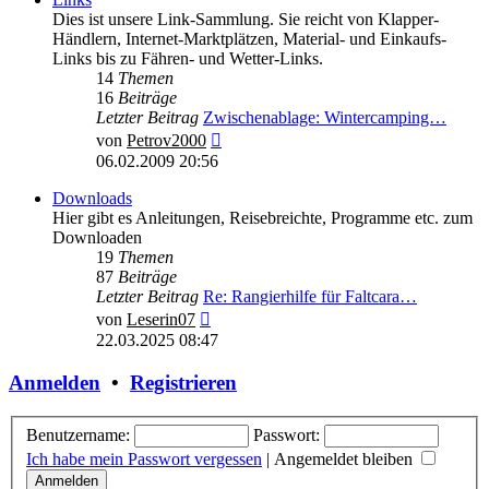
Dies ist unsere Link-Sammlung. Sie reicht von Klapper-
Händlern, Internet-Marktplätzen, Material- und Einkaufs-
Links bis zu Fähren- und Wetter-Links.
14
Themen
16
Beiträge
Letzter Beitrag
Zwischenablage: Wintercamping…
Neuester
von
Petrov2000
Beitrag
06.02.2009 20:56
Downloads
Hier gibt es Anleitungen, Reisebreichte, Programme etc. zum
Downloaden
19
Themen
87
Beiträge
Letzter Beitrag
Re: Rangierhilfe für Faltcara…
Neuester
von
Leserin07
Beitrag
22.03.2025 08:47
Anmelden
•
Registrieren
Benutzername:
Passwort:
Ich habe mein Passwort vergessen
|
Angemeldet bleiben