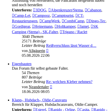
Auflistung von Herstellern, die Faltcarans hergestellt haben
und noch herstellen
Unterforen:
3DOG
,
Alpenkreuzer/Stema
,
Cabanon
,
Camp-Let
,
Campooz
,
Camptourist
,
CT-
Restaurierungen
,
CampWerk
,
CombiCamp
,
Dingo-Tec
,
Gordigear
,
Heinemann
,
Holtkamper
,
Jamet
,
SK
Camping (Stema) - SK-Falter
,
Trigano / Raclet
3040
Themen
25171
Beiträge
Letzter Beitrag
Reißverschluss lässt Wasser d…
Neuester
von
Allgäuerin
Beitrag
05.08.2026 22:06
Eigenbauten
Das Forum für selbst gebaute Falter.
54
Themen
807
Beiträge
Letzter Beitrag
Re: welchen Kleber nehmen?
Neuester
von
Neandertaler
Beitrag
18.06.2026 08:05
Klapp-, Hubdach-, Oldie-Caravans
Bereich für Klapper, Hubdachcaravans, Oldie-Camper.
Unterforen:
Esterel
,
Rapido - Orline
,
Casita
,
Rapido -