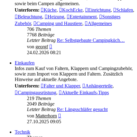
sowie beim Campen allgemeinen.
Unterforen:
Küche
,
KochEcke
,
Einrichtung
,
Schlafen
,
Beleuchtung
,
Heizung
,
Entertainment
,
Sonstiges
Zubehör
,
Camping und Haustiere
,
Allgemeines
706
Themen
7768
Beiträge
Letzter Beitrag
Re: Selbstgebaute Campingküch…
Neuester
von
georgf
Beitrag
24.02.2026 08:21
Einkaufen
Infos zum Kauf von Faltern, Klappern und Campingzubehör,
sowie zum Import von Klappern und Faltern. Zusätzlich
Hinweise auf aktuelle Angebote.
Unterforen:
Falter und Klapper
,
Anhängerteile
,
Campingausrüstung
,
Aktuelle Einkaufs-Tipps
219
Themen
2049
Beiträge
Letzter Beitrag
Re: Längsschläfer gesucht
Neuester
von
Matterhorn
Beitrag
27.10.2025 09:05
Technik