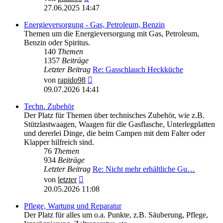
Beitrag
27.06.2025 14:47
Energieversorgung - Gas, Petroleum, Benzin
Themen um die Energieversorgung mit Gas, Petroleum,
Benzin oder Spiritus.
140
Themen
1357
Beiträge
Letzter Beitrag
Re: Gasschlauch Heckküche
Neuester
von
rapido98
Beitrag
09.07.2026 14:41
Techn. Zubehör
Der Platz für Themen über technisches Zubehör, wie z.B.
Stützlastwaagen, Waagen für die Gasflasche, Unterlegplatten
und dererlei Dinge, die beim Campen mit dem Falter oder
Klapper hilfreich sind.
76
Themen
934
Beiträge
Letzter Beitrag
Re: Nicht mehr erhältliche Gu…
Neuester
von
letzter
Beitrag
20.05.2026 11:08
Pflege, Wartung und Reparatur
Der Platz für alles um o.a. Punkte, z.B. Säuberung, Pflege,