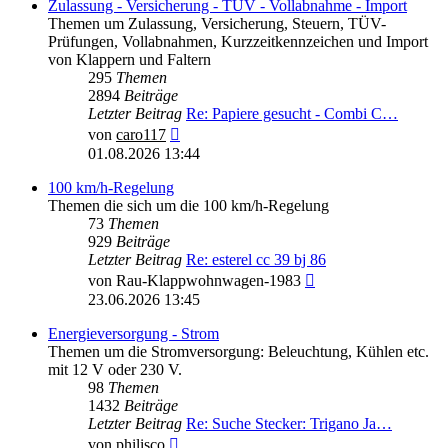
Zulassung - Versicherung - TÜV - Vollabnahme - Import
Themen um Zulassung, Versicherung, Steuern, TÜV-
Prüfungen, Vollabnahmen, Kurzzeitkennzeichen und Import
von Klappern und Faltern
295
Themen
2894
Beiträge
Letzter Beitrag
Re: Papiere gesucht - Combi C…
Neuester
von
caro117
Beitrag
01.08.2026 13:44
100 km/h-Regelung
Themen die sich um die 100 km/h-Regelung
73
Themen
929
Beiträge
Letzter Beitrag
Re: esterel cc 39 bj 86
Neuester
von
Rau-Klappwohnwagen-1983
Beitrag
23.06.2026 13:45
Energieversorgung - Strom
Themen um die Stromversorgung: Beleuchtung, Kühlen etc.
mit 12 V oder 230 V.
98
Themen
1432
Beiträge
Letzter Beitrag
Re: Suche Stecker: Trigano Ja…
Neuester
von
philisco