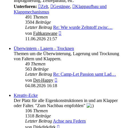
Imprägnierung, Zeltreparatur, etc.
Unterforen:
Zelt
,
Gestänge
,
Klappaufbau und
Klappmechanismus
491
Themen
3504
Beiträge
Letzter Beitrag
Re: Wie wurde Zeltstoff zwisc…
Neuester
von
Faltkarawane
Beitrag
11.06.2026 21:57
Überwintern - Lagern - Trocknen
Themen um die Überwinterung, Lagerung und Trocknung
von Faltern und Klappern.
49
Themen
563
Beiträge
Letzter Beitrag
Re: Camp-Let Passion samt Lad…
Neuester
von
Det-Happy
Beitrag
04.08.2026 16:18
Kreativ-Ecke
Der Platz für alle Eigenkonstruktionen in und am Klapper
oder Falter. "Zum Nachbau empfohlen"
106
Themen
1318
Beiträge
Letzter Beitrag
Achse neu Federn
Neuester
von
Dirkdirkdirk