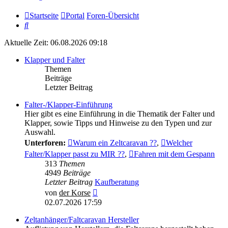
Startseite
Portal
Foren-Übersicht
Suche
Aktuelle Zeit: 06.08.2026 09:18
Klapper und Falter
Themen
Beiträge
Letzter Beitrag
Falter-/Klapper-Einführung
Hier gibt es eine Einführung in die Thematik der Falter und
Klapper, sowie Tipps und Hinweise zu den Typen und zur
Auswahl.
Unterforen:
Warum ein Zeltcaravan ??
,
Welcher
Falter/Klapper passt zu MIR ??
,
Fahren mit dem Gespann
313
Themen
4949
Beiträge
Letzter Beitrag
Kaufberatung
Neuester
von
der Korse
Beitrag
02.07.2026 17:59
Zeltanhänger/Faltcaravan Hersteller