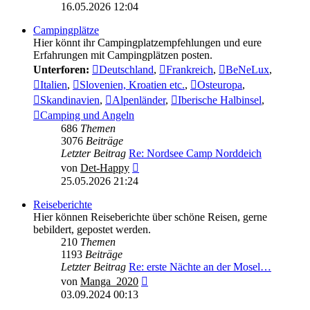
Beitrag
16.05.2026 12:04
Campingplätze
Hier könnt ihr Campingplatzempfehlungen und eure
Erfahrungen mit Campingplätzen posten.
Unterforen:
Deutschland
,
Frankreich
,
BeNeLux
,
Italien
,
Slovenien, Kroatien etc.
,
Osteuropa
,
Skandinavien
,
Alpenländer
,
Iberische Halbinsel
,
Camping und Angeln
686
Themen
3076
Beiträge
Letzter Beitrag
Re: Nordsee Camp Norddeich
Neuester
von
Det-Happy
Beitrag
25.05.2026 21:24
Reiseberichte
Hier können Reiseberichte über schöne Reisen, gerne
bebildert, gepostet werden.
210
Themen
1193
Beiträge
Letzter Beitrag
Re: erste Nächte an der Mosel…
Neuester
von
Manga_2020
Beitrag
03.09.2024 00:13