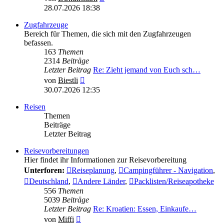
Beitrag
28.07.2026 18:38
Zugfahrzeuge
Bereich für Themen, die sich mit den Zugfahrzeugen
befassen.
163
Themen
2314
Beiträge
Letzter Beitrag
Re: Zieht jemand von Euch sch…
Neuester
von
Biestli
Beitrag
30.07.2026 12:35
Reisen
Themen
Beiträge
Letzter Beitrag
Reisevorbereitungen
Hier findet ihr Informationen zur Reisevorbereitung
Unterforen:
Reiseplanung
,
Campingführer - Navigation
,
Deutschland
,
Andere Länder
,
Packlisten/Reiseapotheke
556
Themen
5039
Beiträge
Letzter Beitrag
Re: Kroatien: Essen, Einkaufe…
Neuester
von
Miffi