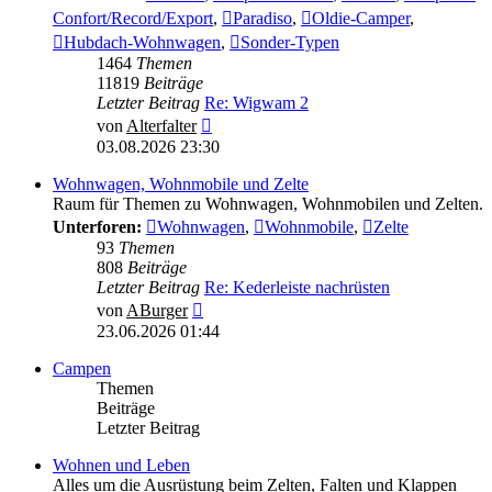
Confort/Record/Export
,
Paradiso
,
Oldie-Camper
,
Hubdach-Wohnwagen
,
Sonder-Typen
1464
Themen
11819
Beiträge
Letzter Beitrag
Re: Wigwam 2
Neuester
von
Alterfalter
Beitrag
03.08.2026 23:30
Wohnwagen, Wohnmobile und Zelte
Raum für Themen zu Wohnwagen, Wohnmobilen und Zelten.
Unterforen:
Wohnwagen
,
Wohnmobile
,
Zelte
93
Themen
808
Beiträge
Letzter Beitrag
Re: Kederleiste nachrüsten
Neuester
von
ABurger
Beitrag
23.06.2026 01:44
Campen
Themen
Beiträge
Letzter Beitrag
Wohnen und Leben
Alles um die Ausrüstung beim Zelten, Falten und Klappen