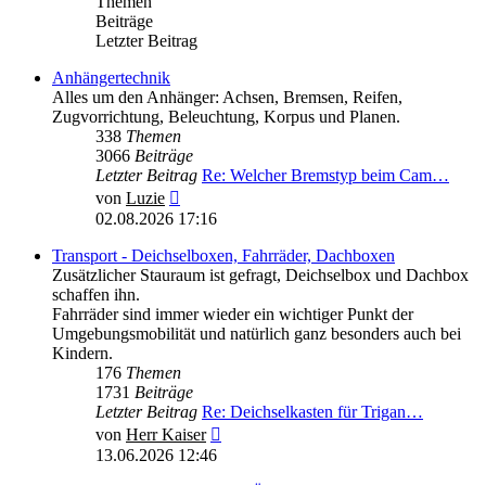
Themen
Beiträge
Letzter Beitrag
Anhängertechnik
Alles um den Anhänger: Achsen, Bremsen, Reifen,
Zugvorrichtung, Beleuchtung, Korpus und Planen.
338
Themen
3066
Beiträge
Letzter Beitrag
Re: Welcher Bremstyp beim Cam…
Neuester
von
Luzie
Beitrag
02.08.2026 17:16
Transport - Deichselboxen, Fahrräder, Dachboxen
Zusätzlicher Stauraum ist gefragt, Deichselbox und Dachbox
schaffen ihn.
Fahrräder sind immer wieder ein wichtiger Punkt der
Umgebungsmobilität und natürlich ganz besonders auch bei
Kindern.
176
Themen
1731
Beiträge
Letzter Beitrag
Re: Deichselkasten für Trigan…
Neuester
von
Herr Kaiser
Beitrag
13.06.2026 12:46