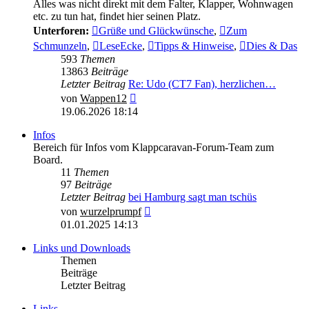
Alles was nicht direkt mit dem Falter, Klapper, Wohnwagen
etc. zu tun hat, findet hier seinen Platz.
Unterforen:
Grüße und Glückwünsche
,
Zum
Schmunzeln
,
LeseEcke
,
Tipps & Hinweise
,
Dies & Das
593
Themen
13863
Beiträge
Letzter Beitrag
Re: Udo (CT7 Fan), herzlichen…
Neuester
von
Wappen12
Beitrag
19.06.2026 18:14
Infos
Bereich für Infos vom Klappcaravan-Forum-Team zum
Board.
11
Themen
97
Beiträge
Letzter Beitrag
bei Hamburg sagt man tschüs
Neuester
von
wurzelprumpf
Beitrag
01.01.2025 14:13
Links und Downloads
Themen
Beiträge
Letzter Beitrag
Links