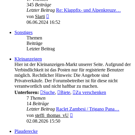
345
Beiträge
Letzter Beitrag
Re: Klappfix- und Alpenkreuze…
Neuester
von
Slarti
Beitrag
06.06.2024 16:52
Sonstiges
Themen
Beiträge
Letzter Beitrag
Kleinanzeigen
Hier ist der Kleinanzeigen-Markt unserer Seite. Aufgrund der
Verbindlichkeit ist das Posten nur für registrierte Benutzer
möglich. Rechtlicher Hinweis: Die Angebote sind
Privatverkäufe. Der Forumsbetreiber ist für diese nicht
verantwortlich und nicht haftbar zu machen.
Unterforen:
Suche
,
Biete
,
Zu verschenken
7
Themen
14
Beiträge
Letzter Beitrag
Raclet Zambesi / Trigano Pana…
Neuester
von
steffi_thomas_vU
Beitrag
02.08.2026 15:50
Plauderecke