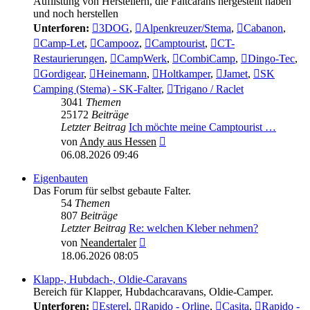
Auflistung von Herstellern, die Faltcarans hergestellt haben
und noch herstellen
Unterforen:
3DOG
,
Alpenkreuzer/Stema
,
Cabanon
,
Camp-Let
,
Campooz
,
Camptourist
,
CT-
Restaurierungen
,
CampWerk
,
CombiCamp
,
Dingo-Tec
,
Gordigear
,
Heinemann
,
Holtkamper
,
Jamet
,
SK
Camping (Stema) - SK-Falter
,
Trigano / Raclet
3041
Themen
25172
Beiträge
Letzter Beitrag
Ich möchte meine Camptourist …
Neuester
von
Andy aus Hessen
Beitrag
06.08.2026 09:46
Eigenbauten
Das Forum für selbst gebaute Falter.
54
Themen
807
Beiträge
Letzter Beitrag
Re: welchen Kleber nehmen?
Neuester
von
Neandertaler
Beitrag
18.06.2026 08:05
Klapp-, Hubdach-, Oldie-Caravans
Bereich für Klapper, Hubdachcaravans, Oldie-Camper.
Unterforen:
Esterel
,
Rapido - Orline
,
Casita
,
Rapido -