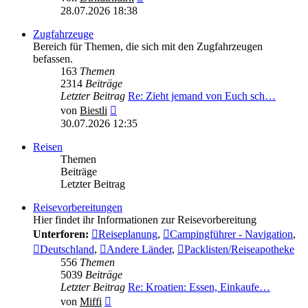
Beitrag
28.07.2026 18:38
Zugfahrzeuge
Bereich für Themen, die sich mit den Zugfahrzeugen
befassen.
163
Themen
2314
Beiträge
Letzter Beitrag
Re: Zieht jemand von Euch sch…
Neuester
von
Biestli
Beitrag
30.07.2026 12:35
Reisen
Themen
Beiträge
Letzter Beitrag
Reisevorbereitungen
Hier findet ihr Informationen zur Reisevorbereitung
Unterforen:
Reiseplanung
,
Campingführer - Navigation
,
Deutschland
,
Andere Länder
,
Packlisten/Reiseapotheke
556
Themen
5039
Beiträge
Letzter Beitrag
Re: Kroatien: Essen, Einkaufe…
Neuester
von
Miffi