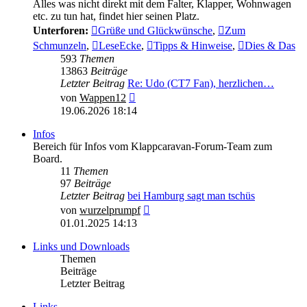
Alles was nicht direkt mit dem Falter, Klapper, Wohnwagen
etc. zu tun hat, findet hier seinen Platz.
Unterforen:
Grüße und Glückwünsche
,
Zum
Schmunzeln
,
LeseEcke
,
Tipps & Hinweise
,
Dies & Das
593
Themen
13863
Beiträge
Letzter Beitrag
Re: Udo (CT7 Fan), herzlichen…
Neuester
von
Wappen12
Beitrag
19.06.2026 18:14
Infos
Bereich für Infos vom Klappcaravan-Forum-Team zum
Board.
11
Themen
97
Beiträge
Letzter Beitrag
bei Hamburg sagt man tschüs
Neuester
von
wurzelprumpf
Beitrag
01.01.2025 14:13
Links und Downloads
Themen
Beiträge
Letzter Beitrag
Links