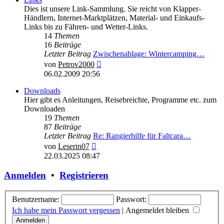
Dies ist unsere Link-Sammlung. Sie reicht von Klapper-
Händlern, Internet-Marktplätzen, Material- und Einkaufs-
Links bis zu Fähren- und Wetter-Links.
14
Themen
16
Beiträge
Letzter Beitrag
Zwischenablage: Wintercamping…
Neuester
von
Petrov2000
Beitrag
06.02.2009 20:56
Downloads
Hier gibt es Anleitungen, Reisebreichte, Programme etc. zum
Downloaden
19
Themen
87
Beiträge
Letzter Beitrag
Re: Rangierhilfe für Faltcara…
Neuester
von
Leserin07
Beitrag
22.03.2025 08:47
Anmelden
•
Registrieren
Benutzername:
Passwort:
Ich habe mein Passwort vergessen
|
Angemeldet bleiben