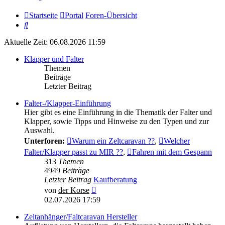
Startseite
Portal
Foren-Übersicht
Suche
Aktuelle Zeit: 06.08.2026 11:59
Klapper und Falter
Themen
Beiträge
Letzter Beitrag
Falter-/Klapper-Einführung
Hier gibt es eine Einführung in die Thematik der Falter und
Klapper, sowie Tipps und Hinweise zu den Typen und zur
Auswahl.
Unterforen:
Warum ein Zeltcaravan ??
,
Welcher
Falter/Klapper passt zu MIR ??
,
Fahren mit dem Gespann
313
Themen
4949
Beiträge
Letzter Beitrag
Kaufberatung
Neuester
von
der Korse
Beitrag
02.07.2026 17:59
Zeltanhänger/Faltcaravan Hersteller