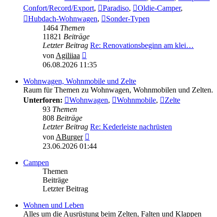
Confort/Record/Export
,
Paradiso
,
Oldie-Camper
,
Hubdach-Wohnwagen
,
Sonder-Typen
1464
Themen
11821
Beiträge
Letzter Beitrag
Re: Renovationsbeginn am klei…
Neuester
von
Agiliiaa
Beitrag
06.08.2026 11:35
Wohnwagen, Wohnmobile und Zelte
Raum für Themen zu Wohnwagen, Wohnmobilen und Zelten.
Unterforen:
Wohnwagen
,
Wohnmobile
,
Zelte
93
Themen
808
Beiträge
Letzter Beitrag
Re: Kederleiste nachrüsten
Neuester
von
ABurger
Beitrag
23.06.2026 01:44
Campen
Themen
Beiträge
Letzter Beitrag
Wohnen und Leben
Alles um die Ausrüstung beim Zelten, Falten und Klappen