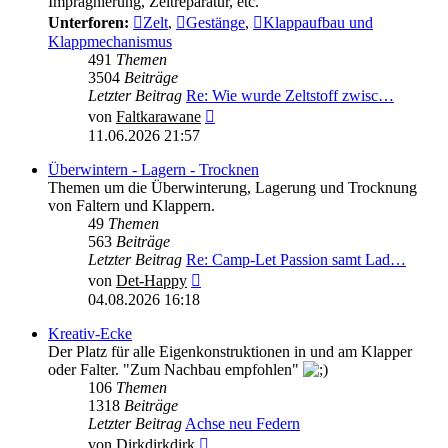
Imprägnierung, Zeltreparatur, etc.
Unterforen:
Zelt
,
Gestänge
,
Klappaufbau und
Klappmechanismus
491
Themen
3504
Beiträge
Letzter Beitrag
Re: Wie wurde Zeltstoff zwisc…
Neuester
von
Faltkarawane
Beitrag
11.06.2026 21:57
Überwintern - Lagern - Trocknen
Themen um die Überwinterung, Lagerung und Trocknung
von Faltern und Klappern.
49
Themen
563
Beiträge
Letzter Beitrag
Re: Camp-Let Passion samt Lad…
Neuester
von
Det-Happy
Beitrag
04.08.2026 16:18
Kreativ-Ecke
Der Platz für alle Eigenkonstruktionen in und am Klapper
oder Falter. "Zum Nachbau empfohlen"
106
Themen
1318
Beiträge
Letzter Beitrag
Achse neu Federn
Neuester
von
Dirkdirkdirk