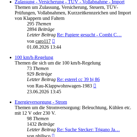
Zulassung - Versicherung - TÜV - Vollabnahme - Import
Themen um Zulassung, Versicherung, Steuern, TÜV-
Prüfungen, Vollabnahmen, Kurzzeitkennzeichen und Import
von Klappern und Faltern
295
Themen
2894
Beiträge
Letzter Beitrag
Re: Papiere gesucht - Combi C…
Neuester
von
caro117
Beitrag
01.08.2026 13:44
100 km/h-Regelung
Themen die sich um die 100 km/h-Regelung
73
Themen
929
Beiträge
Letzter Beitrag
Re: esterel cc 39 bj 86
Neuester
von
Rau-Klappwohnwagen-1983
Beitrag
23.06.2026 13:45
Energieversorgung - Strom
Themen um die Stromversorgung: Beleuchtung, Kühlen etc.
mit 12 V oder 230 V.
98
Themen
1432
Beiträge
Letzter Beitrag
Re: Suche Stecker: Trigano Ja…
Neuester
von
philisco