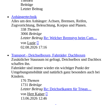
Themen
Beiträge
Letzter Beitrag
Anhängertechnik
Alles um den Anhänger: Achsen, Bremsen, Reifen,
Zugvorrichtung, Beleuchtung, Korpus und Planen.
338
Themen
3066
Beiträge
Letzter Beitrag
Re: Welcher Bremstyp beim Cam…
Neuester
von
Luzie
Beitrag
02.08.2026 17:16
Transport - Deichselboxen, Fahrräder, Dachboxen
Zusätzlicher Stauraum ist gefragt, Deichselbox und Dachbox
schaffen ihn.
Fahrräder sind immer wieder ein wichtiger Punkt der
Umgebungsmobilität und natürlich ganz besonders auch bei
Kindern.
176
Themen
1731
Beiträge
Letzter Beitrag
Re: Deichselkasten für Trigan…
Neuester
von
Herr Kaiser
Beitrag
13.06.2026 12:46