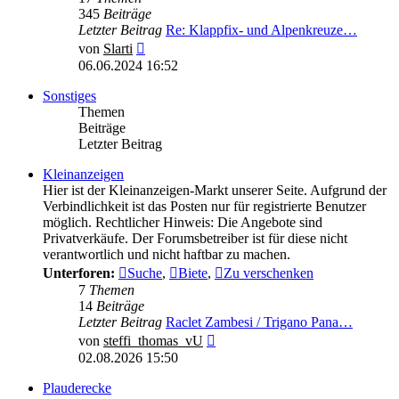
345
Beiträge
Letzter Beitrag
Re: Klappfix- und Alpenkreuze…
Neuester
von
Slarti
Beitrag
06.06.2024 16:52
Sonstiges
Themen
Beiträge
Letzter Beitrag
Kleinanzeigen
Hier ist der Kleinanzeigen-Markt unserer Seite. Aufgrund der
Verbindlichkeit ist das Posten nur für registrierte Benutzer
möglich. Rechtlicher Hinweis: Die Angebote sind
Privatverkäufe. Der Forumsbetreiber ist für diese nicht
verantwortlich und nicht haftbar zu machen.
Unterforen:
Suche
,
Biete
,
Zu verschenken
7
Themen
14
Beiträge
Letzter Beitrag
Raclet Zambesi / Trigano Pana…
Neuester
von
steffi_thomas_vU
Beitrag
02.08.2026 15:50
Plauderecke