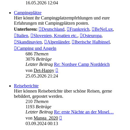
Beitrag
16.05.2026 12:04
Campingplätze
Hier könnt ihr Campingplatzempfehlungen und eure
Erfahrungen mit Campingplätzen posten.
Unterforen:
Deutschland
,
Frankreich
,
BeNeLux
,
Italien
,
Slovenien, Kroatien etc.
,
Osteuropa
,
Skandinavien
,
Alpenländer
,
Iberische Halbinsel
,
Camping und Angeln
686
Themen
3076
Beiträge
Letzter Beitrag
Re: Nordsee Camp Norddeich
Neuester
von
Det-Happy
Beitrag
25.05.2026 21:24
Reiseberichte
Hier können Reiseberichte über schöne Reisen, gerne
bebildert, gepostet werden.
210
Themen
1193
Beiträge
Letzter Beitrag
Re: erste Nächte an der Mosel…
Neuester
von
Manga_2020
Beitrag
03.09.2024 00:13