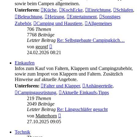
sowie beim Campen allgemeinen.
Unterforen:
Küche
,
KochEcke
,
Einrichtung
,
Schlafen
,
Beleuchtung
,
Heizung
,
Entertainment
,
Sonstiges
Zubehör
,
Camping und Haustiere
,
Allgemeines
706
Themen
7768
Beiträge
Letzter Beitrag
Re: Selbstgebaute Campingküch…
Neuester
von
georgf
Beitrag
24.02.2026 08:21
Einkaufen
Infos zum Kauf von Faltern, Klappern und Campingzubehör,
sowie zum Import von Klappern und Faltern. Zusätzlich
Hinweise auf aktuelle Angebote.
Unterforen:
Falter und Klapper
,
Anhängerteile
,
Campingausrüstung
,
Aktuelle Einkaufs-Tipps
219
Themen
2049
Beiträge
Letzter Beitrag
Re: Längsschläfer gesucht
Neuester
von
Matterhorn
Beitrag
27.10.2025 09:05
Technik