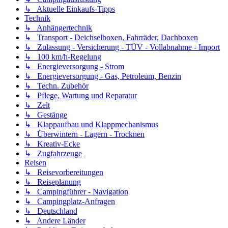
↳ Aktuelle Einkaufs-Tipps
Technik
↳ Anhängertechnik
↳ Transport - Deichselboxen, Fahrräder, Dachboxen
↳ Zulassung - Versicherung - TÜV - Vollabnahme - Import
↳ 100 km/h-Regelung
↳ Energieversorgung - Strom
↳ Energieversorgung - Gas, Petroleum, Benzin
↳ Techn. Zubehör
↳ Pflege, Wartung und Reparatur
↳ Zelt
↳ Gestänge
↳ Klappaufbau und Klappmechanismus
↳ Überwintern - Lagern - Trocknen
↳ Kreativ-Ecke
↳ Zugfahrzeuge
Reisen
↳ Reisevorbereitungen
↳ Reiseplanung
↳ Campingführer - Navigation
↳ Campingplatz-Anfragen
↳ Deutschland
↳ Andere Länder