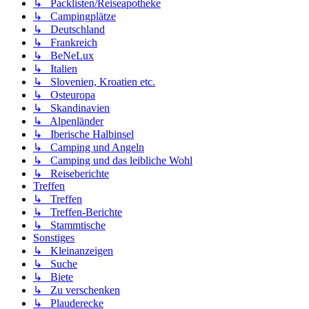
↳ Packlisten/Reiseapotheke
↳ Campingplätze
↳ Deutschland
↳ Frankreich
↳ BeNeLux
↳ Italien
↳ Slovenien, Kroatien etc.
↳ Osteuropa
↳ Skandinavien
↳ Alpenländer
↳ Iberische Halbinsel
↳ Camping und Angeln
↳ Camping und das leibliche Wohl
↳ Reiseberichte
Treffen
↳ Treffen
↳ Treffen-Berichte
↳ Stammtische
Sonstiges
↳ Kleinanzeigen
↳ Suche
↳ Biete
↳ Zu verschenken
↳ Plauderecke