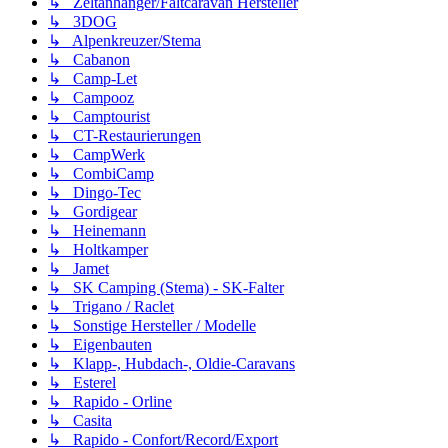
↳ Zeltanhänger/Faltcaravan Hersteller
↳ 3DOG
↳ Alpenkreuzer/Stema
↳ Cabanon
↳ Camp-Let
↳ Campooz
↳ Camptourist
↳ CT-Restaurierungen
↳ CampWerk
↳ CombiCamp
↳ Dingo-Tec
↳ Gordigear
↳ Heinemann
↳ Holtkamper
↳ Jamet
↳ SK Camping (Stema) - SK-Falter
↳ Trigano / Raclet
↳ Sonstige Hersteller / Modelle
↳ Eigenbauten
↳ Klapp-, Hubdach-, Oldie-Caravans
↳ Esterel
↳ Rapido - Orline
↳ Casita
↳ Rapido - Confort/Record/Export