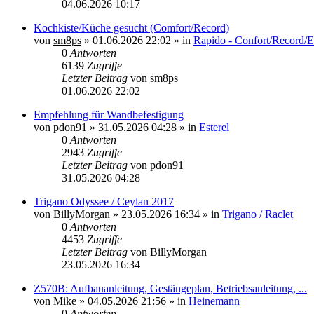
04.06.2026 10:17
Kochkiste/Küche gesucht (Comfort/Record)
von
sm8ps
»
01.06.2026 22:02
» in
Rapido - Confort/Record/E
0
Antworten
6139
Zugriffe
Letzter Beitrag
von
sm8ps
01.06.2026 22:02
Empfehlung für Wandbefestigung
von
pdon91
»
31.05.2026 04:28
» in
Esterel
0
Antworten
2943
Zugriffe
Letzter Beitrag
von
pdon91
31.05.2026 04:28
Trigano Odyssee / Ceylan 2017
von
BillyMorgan
»
23.05.2026 16:34
» in
Trigano / Raclet
0
Antworten
4453
Zugriffe
Letzter Beitrag
von
BillyMorgan
23.05.2026 16:34
Z570B: Aufbauanleitung, Gestängeplan, Betriebsanleitung, ...
von
Mike
»
04.05.2026 21:56
» in
Heinemann
0
Antworten