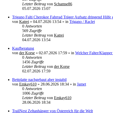
Letzter Beitrag
von
Schamse86
05.07.2026 15:07
Trigano Falti Cherokee Fahrrad Träger Aufsatz dringend Hilfe 
von
Katrei
»
04.07.2026 13:54
» in
Trigano / Raclet
0
Antworten
569
Zugriffe
Letzter Beitrag
von
Katrei
04.07.2026 13:54
Kaufberatung
von
der Korse
»
02.07.2026 17:59
» in
Welcher Falter/Klapper
0
Antworten
1456
Zugriffe
Letzter Beitrag
von
der Korse
02.07.2026 17:59
Bettplatte nachgebaut aber instabil
von
Emkay610
»
28.06.2026 18:34
» in
Jamet
0
Antworten
1006
Zugriffe
Letzter Beitrag
von
Emkay610
28.06.2026 18:34
TrailNest Zeltanhänger von Österreich für die Welt