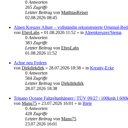
0
Antworten
265
Zugriffe
Letzter Beitrag
von
MatthiasReiser
02.08.2026 08:45
Alpen Kreuzer Allure – vollständig rekonstruierte Original-Be
von
EbroLabs
»
01.08.2026 11:52
» in
Alpenkreuzer/Stema
0
Antworten
383
Zugriffe
Letzter Beitrag
von
EbroLabs
01.08.2026 11:52
Achse neu Federn
von
Dirkdirkdirk
»
28.07.2026 18:38
» in
Kreativ-Ecke
0
Antworten
584
Zugriffe
Letzter Beitrag
von
Dirkdirkdirk
28.07.2026 18:38
Trigano Oceane Faltzeltanhänger | TÜV 09/27 | 100kmh I 600
von
Manu75
»
23.07.2026 16:01
» in
Biete
0
Antworten
428
Zugriffe
Letzter Beitrag
von
Manu75
23.07.2026 16:01