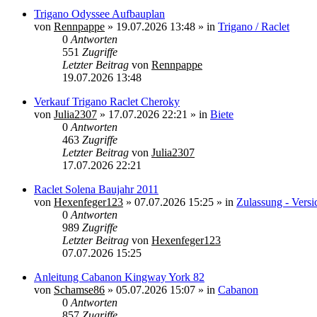
Trigano Odyssee Aufbauplan
von
Rennpappe
»
19.07.2026 13:48
» in
Trigano / Raclet
0
Antworten
551
Zugriffe
Letzter Beitrag
von
Rennpappe
19.07.2026 13:48
Verkauf Trigano Raclet Cheroky
von
Julia2307
»
17.07.2026 22:21
» in
Biete
0
Antworten
463
Zugriffe
Letzter Beitrag
von
Julia2307
17.07.2026 22:21
Raclet Solena Baujahr 2011
von
Hexenfeger123
»
07.07.2026 15:25
» in
Zulassung - Vers
0
Antworten
989
Zugriffe
Letzter Beitrag
von
Hexenfeger123
07.07.2026 15:25
Anleitung Cabanon Kingway York 82
von
Schamse86
»
05.07.2026 15:07
» in
Cabanon
0
Antworten
857
Zugriffe