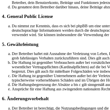
Betreiber, dein Benutzerkonto, Beiträge und Funktionen jederze
Du gestattest dem Betreiber darüber hinaus, deine Beiträge abz
4. General Public License
Du nimmst zur Kenntnis, dass es sich bei phpBB um eine unter
deutschsprachige Informationen werden durch die deutschsprac
verwendet wird. Sie können insbesondere die Verwendung der S
5. Gewährleistung
Der Betreiber haftet mit Ausnahme der Verletzung von Leben, Kö
grob fahrlässiges Verhalten zurückzuführen sind. Dies gilt au
Die Haftung ist gegenüber Verbrauchern außer bei vorsätzlich
wesentlicher Vertragspflichten (Kardinalpflichten) auf die be
begrenzt. Dies gilt auch für mittelbare Folgeschäden wie ins
Die Haftung ist gegenüber Unternehmern außer bei der Verletzu
typischerweise vorhersehbaren Schäden und im Übrigen der Höh
Die Haftungsbegrenzung der Absätze a bis c gilt sinngemäß auc
Ansprüche für eine Haftung aus zwingendem nationalem Recht 
6. Änderungsvorbehalt
Der Betreiber ist berechtigt, die Nutzungsbedingungen und di