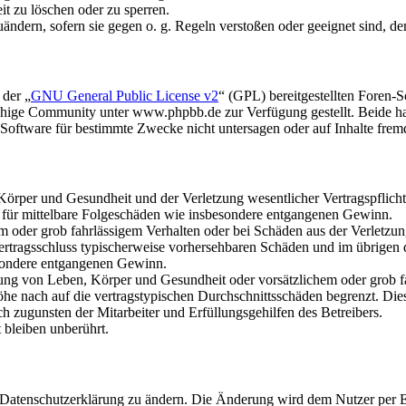
it zu löschen oder zu sperren.
uändern, sofern sie gegen o. g. Regeln verstoßen oder geeignet sind, 
 der „
GNU General Public License v2
“ (GPL) bereitgestellten Foren
hige Community unter www.phpbb.de zur Verfügung gestellt. Beide hab
oftware für bestimmte Zwecke nicht untersagen oder auf Inhalte frem
rper und Gesundheit und der Verletzung wesentlicher Vertragspflichten
ch für mittelbare Folgeschäden wie insbesondere entgangenen Gewinn.
em oder grob fahrlässigem Verhalten oder bei Schäden aus der Verletz
i Vertragsschluss typischerweise vorhersehbaren Schäden und im übrigen
besondere entgangenen Gewinn.
ng von Leben, Körper und Gesundheit oder vorsätzlichem oder grob fah
e nach auf die vertragstypischen Durchschnittsschäden begrenzt. Dies
h zugunsten der Mitarbeiter und Erfüllungsgehilfen des Betreibers.
bleiben unberührt.
e Datenschutzerklärung zu ändern. Die Änderung wird dem Nutzer per E-