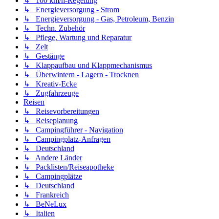
↳ 100 km/h-Regelung
↳ Energieversorgung - Strom
↳ Energieversorgung - Gas, Petroleum, Benzin
↳ Techn. Zubehör
↳ Pflege, Wartung und Reparatur
↳ Zelt
↳ Gestänge
↳ Klappaufbau und Klappmechanismus
↳ Überwintern - Lagern - Trocknen
↳ Kreativ-Ecke
↳ Zugfahrzeuge
Reisen
↳ Reisevorbereitungen
↳ Reiseplanung
↳ Campingführer - Navigation
↳ Campingplatz-Anfragen
↳ Deutschland
↳ Andere Länder
↳ Packlisten/Reiseapotheke
↳ Campingplätze
↳ Deutschland
↳ Frankreich
↳ BeNeLux
↳ Italien