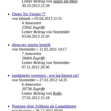
Letzter Beitrag
von
Jasper am Meer
30.10.2013 21:58
Dingo Tec Fenster ??
von
fabianh
»
03.04.2013 11:31
4
Antworten
23942
Zugriffe
Letzter Beitrag
von
Stormrider
03.04.2013 21:45
dingo-tec sunrise bestellt
von
Stormrider
»
11.02.2011 14:17
7
Antworten
28404
Zugriffe
Letzter Beitrag
von
Stormrider
07.11.2012 20:30
gasdämpfer versetzen - wer hat klugen rat?
von
Stormrider
»
27.01.2012 14:35
6
Antworten
29738
Zugriffe
Letzter Beitrag
von
Rollo
27.01.2012 21:18
Nutzung ohne Zeltbasis als Lastanhänger
von
bscoons
»
28.12.2011 00:05