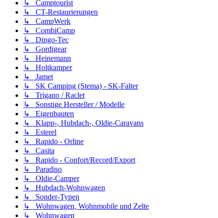
↳ Camptourist
↳ CT-Restaurierungen
↳ CampWerk
↳ CombiCamp
↳ Dingo-Tec
↳ Gordigear
↳ Heinemann
↳ Holtkamper
↳ Jamet
↳ SK Camping (Stema) - SK-Falter
↳ Trigano / Raclet
↳ Sonstige Hersteller / Modelle
↳ Eigenbauten
↳ Klapp-, Hubdach-, Oldie-Caravans
↳ Esterel
↳ Rapido - Orline
↳ Casita
↳ Rapido - Confort/Record/Export
↳ Paradiso
↳ Oldie-Camper
↳ Hubdach-Wohnwagen
↳ Sonder-Typen
↳ Wohnwagen, Wohnmobile und Zelte
↳ Wohnwagen