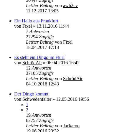
36447
Zugriffe
Letzter Beitrag
von
awh2cv
11.12.2017 13:05
Ein Hallo aus Frankfurt
von
Fixel
»
13.11.2016 11:44
7
Antworten
27294
Zugriffe
Letzter Beitrag
von
Fixel
18.04.2017 17:13
Es steht ein Dingo im Flur!
von
SchrödAir
»
06.04.2016 16:42
12
Antworten
37105
Zugriffe
Letzter Beitrag
von
SchrödAir
04.10.2016 12:43
Der Dingo kommt
von
Schwedenfalter
»
12.05.2016 19:56
1
2
19
Antworten
62752
Zugriffe
Letzter Beitrag
von
Jackaroo
19.06.2016 23:32