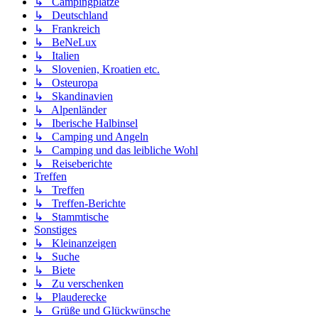
↳ Campingplätze
↳ Deutschland
↳ Frankreich
↳ BeNeLux
↳ Italien
↳ Slovenien, Kroatien etc.
↳ Osteuropa
↳ Skandinavien
↳ Alpenländer
↳ Iberische Halbinsel
↳ Camping und Angeln
↳ Camping und das leibliche Wohl
↳ Reiseberichte
Treffen
↳ Treffen
↳ Treffen-Berichte
↳ Stammtische
Sonstiges
↳ Kleinanzeigen
↳ Suche
↳ Biete
↳ Zu verschenken
↳ Plauderecke
↳ Grüße und Glückwünsche