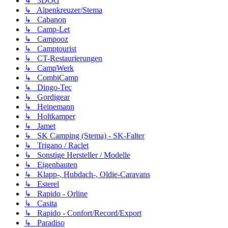
↳ 3DOG
↳ Alpenkreuzer/Stema
↳ Cabanon
↳ Camp-Let
↳ Campooz
↳ Camptourist
↳ CT-Restaurierungen
↳ CampWerk
↳ CombiCamp
↳ Dingo-Tec
↳ Gordigear
↳ Heinemann
↳ Holtkamper
↳ Jamet
↳ SK Camping (Stema) - SK-Falter
↳ Trigano / Raclet
↳ Sonstige Hersteller / Modelle
↳ Eigenbauten
↳ Klapp-, Hubdach-, Oldie-Caravans
↳ Esterel
↳ Rapido - Orline
↳ Casita
↳ Rapido - Confort/Record/Export
↳ Paradiso