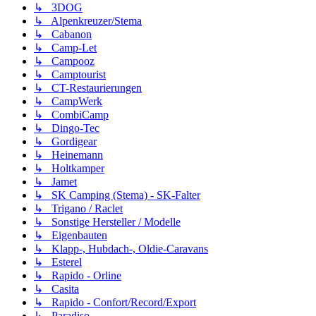
↳ 3DOG
↳ Alpenkreuzer/Stema
↳ Cabanon
↳ Camp-Let
↳ Campooz
↳ Camptourist
↳ CT-Restaurierungen
↳ CampWerk
↳ CombiCamp
↳ Dingo-Tec
↳ Gordigear
↳ Heinemann
↳ Holtkamper
↳ Jamet
↳ SK Camping (Stema) - SK-Falter
↳ Trigano / Raclet
↳ Sonstige Hersteller / Modelle
↳ Eigenbauten
↳ Klapp-, Hubdach-, Oldie-Caravans
↳ Esterel
↳ Rapido - Orline
↳ Casita
↳ Rapido - Confort/Record/Export
↳ Paradiso