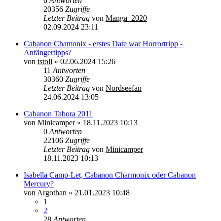
6
Antworten
20356
Zugriffe
Letzter Beitrag
von
Manga_2020
02.09.2024 23:11
Cabanon Chamonix - erstes Date war Horrortripp -
Anfängertipps?
von
tstoll
»
02.06.2024 15:26
11
Antworten
30360
Zugriffe
Letzter Beitrag
von
Nordseefan
24.06.2024 13:05
Cabanon Tabora 2011
von
Minicamper
»
18.11.2023 10:13
0
Antworten
22106
Zugriffe
Letzter Beitrag
von
Minicamper
18.11.2023 10:13
Isabella Camp-Let, Cabanon Charmonix oder Cabanon
Mercury?
von
Argothan
»
21.01.2023 10:48
1
2
28
Antworten