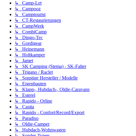
↳ Camp-Let
↳ Campooz
↳ Camptourist
↳ CT-Restaurierungen
↳ CampWerk
↳ CombiCamp
↳ Dingo-Tec
↳ Gordigear
↳ Heinemann
↳ Holtkamper
↳ Jamet
↳ SK Camping (Stema) - SK-Falter
↳ Trigano / Raclet
↳ Sonstige Hersteller / Modelle
↳ Eigenbauten
↳ Klapp-, Hubdach-, Oldie-Caravans
↳ Esterel
↳ Rapido - Orline
↳ Casita
↳ Rapido - Confort/Record/Export
↳ Paradiso
↳ Oldie-Camper
↳ Hubdach-Wohnwagen
↳ Sonder-Typen