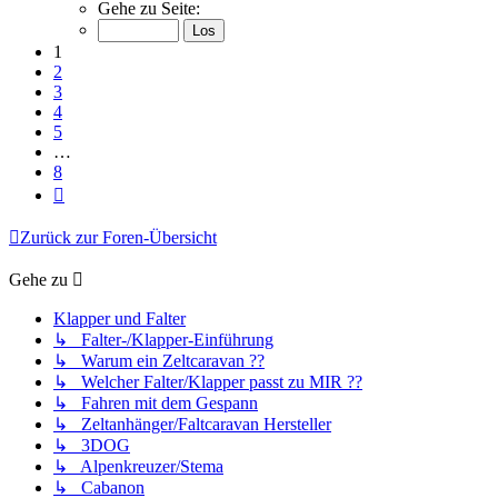
1
Gehe zu Seite:
von
8
1
2
3
4
5
…
8
Nächste
Zurück zur Foren-Übersicht
Gehe zu
Klapper und Falter
↳ Falter-/Klapper-Einführung
↳ Warum ein Zeltcaravan ??
↳ Welcher Falter/Klapper passt zu MIR ??
↳ Fahren mit dem Gespann
↳ Zeltanhänger/Faltcaravan Hersteller
↳ 3DOG
↳ Alpenkreuzer/Stema
↳ Cabanon