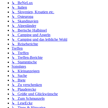
↳ BeNeLux
↳ Italien
↳ Slovenien, Kroatien etc.
↳ Osteuropa
↳ Skandinavien
↳ Alpenländer
↳ Iberische Halbinsel
↳ Camping und Angeln
↳ Camping und das leibliche Wohl
↳ Reiseberichte
Treffen
↳ Treffen
↳ Treffen-Berichte
↳ Stammtische
Sonstiges
↳ Kleinanzeigen
↳ Suche
↳ Biete
↳ Zu verschenken
↳ Plauderecke
↳ Grüße und Glückwünsche
↳ Zum Schmunzeln
↳ LeseEcke
↳ Tipps & Hinweise