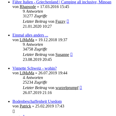
Fähre Italien - Griechenland | Camping all inclusive, Minoan
von
Rhapsode
»
17.03.2016 15:45
9
Antworten
31277
Zugriffe
Letzter Beitrag
von
Fuzzy
21.01.2020 10:27
Einmal alles anders ...
von
LiMaMa
»
19.12.2018 19:37
9
Antworten
34758
Zugriffe
Letzter Beitrag
von
Susanne
23.08.2019 20:45
Vignette Schweiz - wohin?
von
LiMaMa
»
26.07.2019 19:44
4
Antworten
25234
Zugriffe
Letzter Beitrag
von
wurzelprumpf
26.07.2019 21:16
Bodenbeschaffenheit Usedom
von
Patrick
»
25.02.2019 17:43