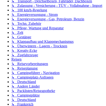
↳ Transport - Deichselboxen, Fahrräder, Dachboxen
↳ Zulassung - Versicherung - TÜV - Vollabnahme - Import
↳ 100 km/h-Regelung
↳ Energieversorgung - Strom
↳ Energieversorgung - Gas, Petroleum, Benzin
↳ Techn. Zubehör
↳ Pflege, Wartung und Reparatur
↳ Zelt
↳ Gestänge
↳ Klappaufbau und Klappmechanismus
↳ Überwintern - Lagern - Trocknen
↳ Kreativ-Ecke
↳ Zugfahrzeuge
Reisen
↳ Reisevorbereitungen
↳ Reiseplanung
↳ Campingführer - Navigation
↳ Campingplatz-Anfragen
↳ Deutschland
↳ Andere Länder
↳ Packlisten/Reiseapotheke
↳ Campingplätze
↳ Deutschland
↳ Frankreich