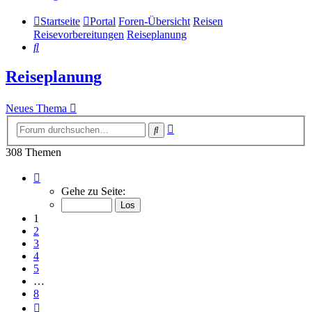
Startseite
Portal
Foren-Übersicht
Reisen
Reisevorbereitungen
Reiseplanung
Suche
Reiseplanung
Neues Thema
Erweiterte
Suche
Suche
308 Themen
Seite
1
Gehe zu Seite:
von
8
1
2
3
4
5
…
8
Nächste