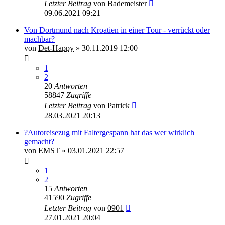
Letzter Beitrag
von
Bademeister
09.06.2021 09:21
Von Dortmund nach Kroatien in einer Tour - verrückt oder
machbar?
von
Det-Happy
»
30.11.2019 12:00
1
2
20
Antworten
58847
Zugriffe
Letzter Beitrag
von
Patrick
28.03.2021 20:13
?Autoreisezug mit Faltergespann hat das wer wirklich
gemacht?
von
EMST
»
03.01.2021 22:57
1
2
15
Antworten
41590
Zugriffe
Letzter Beitrag
von
0901
27.01.2021 20:04