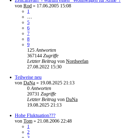
Zeltcaravan? - Warum einen "Wohnwagen für Arme"?
von
Rod
»
17.06.2005 15:08
1
…
5
6
7
8
9
125
Antworten
367144
Zugriffe
Letzter Beitrag
von
Nordseefan
27.08.2022 15:30
Teilweise neu
von
DaNa
»
19.08.2025 21:13
0
Antworten
20731
Zugriffe
Letzter Beitrag
von
DaNa
19.08.2025 21:13
Hohe Fluktuation???
von
Tom
»
21.08.2006 22:48
1
2
3