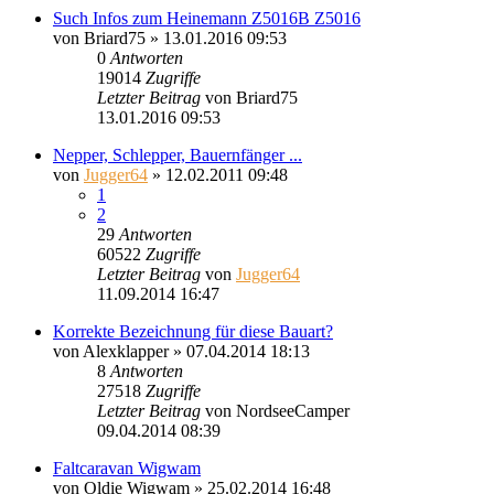
Such Infos zum Heinemann Z5016B Z5016
von
Briard75
»
13.01.2016 09:53
0
Antworten
19014
Zugriffe
Letzter Beitrag
von
Briard75
13.01.2016 09:53
Nepper, Schlepper, Bauernfänger ...
von
Jugger64
»
12.02.2011 09:48
1
2
29
Antworten
60522
Zugriffe
Letzter Beitrag
von
Jugger64
11.09.2014 16:47
Korrekte Bezeichnung für diese Bauart?
von
Alexklapper
»
07.04.2014 18:13
8
Antworten
27518
Zugriffe
Letzter Beitrag
von
NordseeCamper
09.04.2014 08:39
Faltcaravan Wigwam
von
Oldie Wigwam
»
25.02.2014 16:48