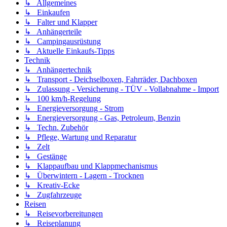
↳ Allgemeines
↳ Einkaufen
↳ Falter und Klapper
↳ Anhängerteile
↳ Campingausrüstung
↳ Aktuelle Einkaufs-Tipps
Technik
↳ Anhängertechnik
↳ Transport - Deichselboxen, Fahrräder, Dachboxen
↳ Zulassung - Versicherung - TÜV - Vollabnahme - Import
↳ 100 km/h-Regelung
↳ Energieversorgung - Strom
↳ Energieversorgung - Gas, Petroleum, Benzin
↳ Techn. Zubehör
↳ Pflege, Wartung und Reparatur
↳ Zelt
↳ Gestänge
↳ Klappaufbau und Klappmechanismus
↳ Überwintern - Lagern - Trocknen
↳ Kreativ-Ecke
↳ Zugfahrzeuge
Reisen
↳ Reisevorbereitungen
↳ Reiseplanung