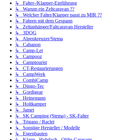
↳ Falter-/Klapper-Einführung
↳ Warum ein Zeltcaravan ??
↳ Welcher Falter/Klapper passt zu MIR ??
↳ Fahren mit dem Gespann
↳ Zeltanhänger/Faltcaravan Hersteller
↳ 3DOG
↳ Alpenkreuzer/Stema
↳ Cabanon
↳ Camp-Let
↳ Campooz
↳ Camptourist
↳ CT-Restaurierungen
↳ CampWerk
↳ CombiCamp
↳ Dingo-Tec
↳ Gordigear
↳ Heinemann
↳ Holtkamper
↳ Jamet
↳ SK Camping (Stema) - SK-Falter
↳ Trigano / Raclet
↳ Sonstige Hersteller / Modelle
↳ Eigenbauten
↳ Klapp-, Hubdach-, Oldie-Caravans