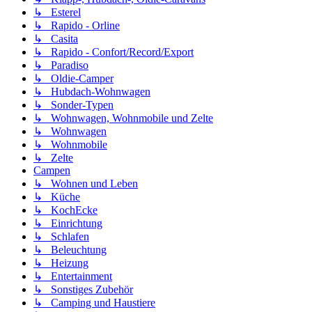
↳ Esterel
↳ Rapido - Orline
↳ Casita
↳ Rapido - Confort/Record/Export
↳ Paradiso
↳ Oldie-Camper
↳ Hubdach-Wohnwagen
↳ Sonder-Typen
↳ Wohnwagen, Wohnmobile und Zelte
↳ Wohnwagen
↳ Wohnmobile
↳ Zelte
Campen
↳ Wohnen und Leben
↳ Küche
↳ KochEcke
↳ Einrichtung
↳ Schlafen
↳ Beleuchtung
↳ Heizung
↳ Entertainment
↳ Sonstiges Zubehör
↳ Camping und Haustiere