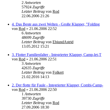
2
Antworten
57924
Zugriffe
Letzter Beitrag
von
Rod
22.06.2006 21:26
4. Das Beste aus zwei Welten - Große Klapper, "Folding
von
Rod
»
21.06.2006 22:52
6
Antworten
48699
Zugriffe
Letzter Beitrag
von
EbiundAstrid
13.05.2012 15:21
3. Flotter Familienfalter - Integrierter Klapper, Camp-let-T
von
Rod
»
21.06.2006 22:51
3
Antworten
42635
Zugriffe
Letzter Beitrag
von
Folkert
21.02.2016 14:13
2. Der flotte für Faule - Integrierter Klapper, Combi-Camp-
von
Rod
»
21.06.2006 22:50
1
Antworten
39730
Zugriffe
Letzter Beitrag
von
Rod
27.09.2006 18:30