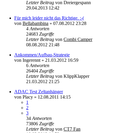
Letzter Beitrag
von
Dreiergespann
29.04.2013 12:42
Für mich leider nicht das Richtige. :-(
von
Bellabambina
»
07.08.2012 23:28
4
Antworten
24683
Zugriffe
Letzter Beitrag
von
Combi Camper
08.08.2012 21:48
Ankommen/Aufbau-Strategie
von
Ingerennt
»
21.03.2012 16:59
6
Antworten
26404
Zugriffe
Letzter Beitrag
von
KlippKlapper
21.03.2012 21:25
ADAC Test Zeltanhänger
von
Placy
»
12.08.2011 14:15
1
2
3
34
Antworten
73806
Zugriffe
Letzter Beitrag
von
CT7 Fan