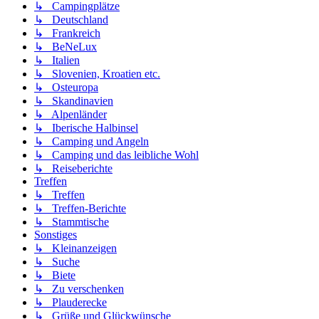
↳ Campingplätze
↳ Deutschland
↳ Frankreich
↳ BeNeLux
↳ Italien
↳ Slovenien, Kroatien etc.
↳ Osteuropa
↳ Skandinavien
↳ Alpenländer
↳ Iberische Halbinsel
↳ Camping und Angeln
↳ Camping und das leibliche Wohl
↳ Reiseberichte
Treffen
↳ Treffen
↳ Treffen-Berichte
↳ Stammtische
Sonstiges
↳ Kleinanzeigen
↳ Suche
↳ Biete
↳ Zu verschenken
↳ Plauderecke
↳ Grüße und Glückwünsche