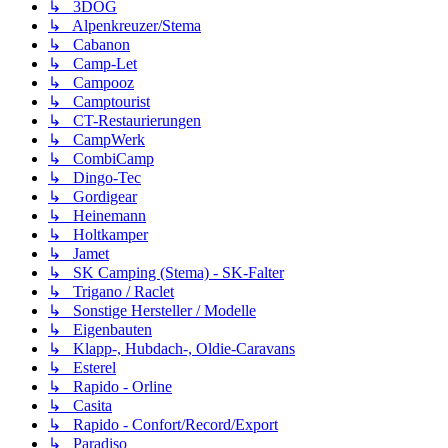
↳ 3DOG
↳ Alpenkreuzer/Stema
↳ Cabanon
↳ Camp-Let
↳ Campooz
↳ Camptourist
↳ CT-Restaurierungen
↳ CampWerk
↳ CombiCamp
↳ Dingo-Tec
↳ Gordigear
↳ Heinemann
↳ Holtkamper
↳ Jamet
↳ SK Camping (Stema) - SK-Falter
↳ Trigano / Raclet
↳ Sonstige Hersteller / Modelle
↳ Eigenbauten
↳ Klapp-, Hubdach-, Oldie-Caravans
↳ Esterel
↳ Rapido - Orline
↳ Casita
↳ Rapido - Confort/Record/Export
↳ Paradiso