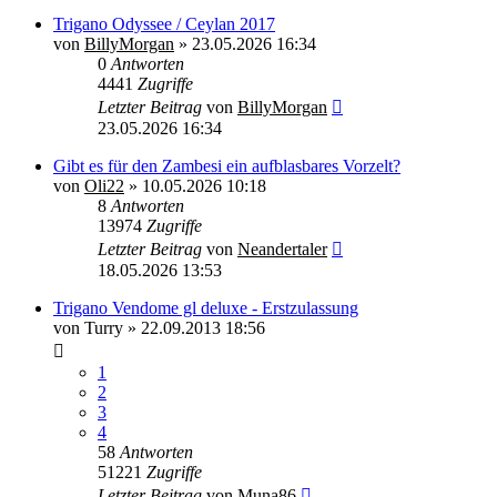
Trigano Odyssee / Ceylan 2017
von
BillyMorgan
»
23.05.2026 16:34
0
Antworten
4441
Zugriffe
Letzter Beitrag
von
BillyMorgan
23.05.2026 16:34
Gibt es für den Zambesi ein aufblasbares Vorzelt?
von
Oli22
»
10.05.2026 10:18
8
Antworten
13974
Zugriffe
Letzter Beitrag
von
Neandertaler
18.05.2026 13:53
Trigano Vendome gl deluxe - Erstzulassung
von
Turry
»
22.09.2013 18:56
1
2
3
4
58
Antworten
51221
Zugriffe
Letzter Beitrag
von
Muna86