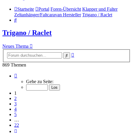
Startseite
Portal
Foren-Übersicht
Klapper und Falter
Zeltanhänger/Faltcaravan Hersteller
Trigano / Raclet
Suche
Trigano / Raclet
Neues Thema
Erweiterte
Suche
Suche
869 Themen
Seite
1
Gehe zu Seite:
von
22
1
2
3
4
5
…
22
Nächste