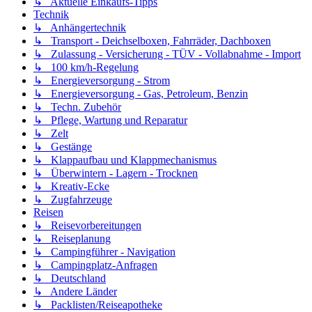
↳ Aktuelle Einkaufs-Tipps
Technik
↳ Anhängertechnik
↳ Transport - Deichselboxen, Fahrräder, Dachboxen
↳ Zulassung - Versicherung - TÜV - Vollabnahme - Import
↳ 100 km/h-Regelung
↳ Energieversorgung - Strom
↳ Energieversorgung - Gas, Petroleum, Benzin
↳ Techn. Zubehör
↳ Pflege, Wartung und Reparatur
↳ Zelt
↳ Gestänge
↳ Klappaufbau und Klappmechanismus
↳ Überwintern - Lagern - Trocknen
↳ Kreativ-Ecke
↳ Zugfahrzeuge
Reisen
↳ Reisevorbereitungen
↳ Reiseplanung
↳ Campingführer - Navigation
↳ Campingplatz-Anfragen
↳ Deutschland
↳ Andere Länder
↳ Packlisten/Reiseapotheke