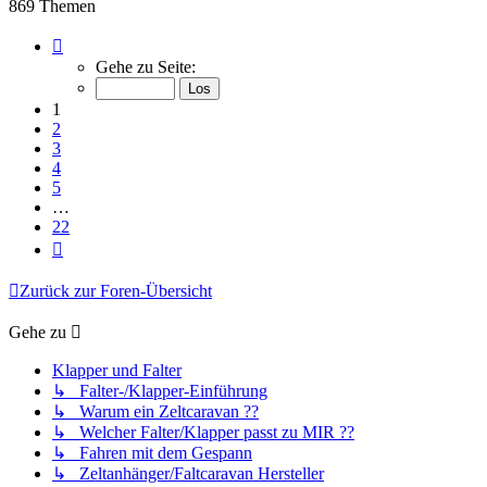
869 Themen
Seite
1
Gehe zu Seite:
von
22
1
2
3
4
5
…
22
Nächste
Zurück zur Foren-Übersicht
Gehe zu
Klapper und Falter
↳ Falter-/Klapper-Einführung
↳ Warum ein Zeltcaravan ??
↳ Welcher Falter/Klapper passt zu MIR ??
↳ Fahren mit dem Gespann
↳ Zeltanhänger/Faltcaravan Hersteller