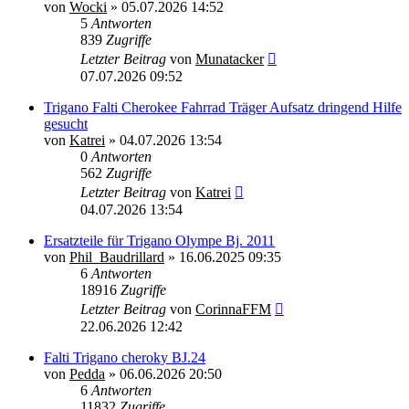
von
Wocki
»
05.07.2026 14:52
5
Antworten
839
Zugriffe
Letzter Beitrag
von
Munatacker
07.07.2026 09:52
Trigano Falti Cherokee Fahrrad Träger Aufsatz dringend Hilfe
gesucht
von
Katrei
»
04.07.2026 13:54
0
Antworten
562
Zugriffe
Letzter Beitrag
von
Katrei
04.07.2026 13:54
Ersatzteile für Trigano Olympe Bj. 2011
von
Phil_Baudrillard
»
16.06.2025 09:35
6
Antworten
18916
Zugriffe
Letzter Beitrag
von
CorinnaFFM
22.06.2026 12:42
Falti Trigano cheroky BJ.24
von
Pedda
»
06.06.2026 20:50
6
Antworten
11832
Zugriffe