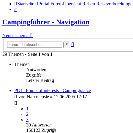
Startseite
Portal
Foren-Übersicht
Reisen
Reisevorbereitunge
Suche
Campingführer - Navigation
Neues Thema
Erweiterte
Suche
Suche
29 Themen • Seite
1
von
1
Themen
Antworten
Zugriffe
Letzter Beitrag
POI - Points of interests - Campingplätze
von
Narcolepsie
»
12.06.2005 17:17
1
2
3
30
Antworten
156123
Zugriffe