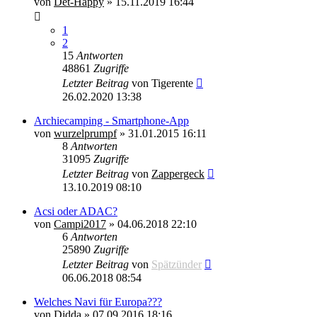
von
Det-Happy
»
15.11.2019 16:44
1
2
15
Antworten
48861
Zugriffe
Letzter Beitrag
von
Tigerente
26.02.2020 13:38
Archiecamping - Smartphone-App
von
wurzelprumpf
»
31.01.2015 16:11
8
Antworten
31095
Zugriffe
Letzter Beitrag
von
Zappergeck
13.10.2019 08:10
Acsi oder ADAC?
von
Campi2017
»
04.06.2018 22:10
6
Antworten
25890
Zugriffe
Letzter Beitrag
von
Spätzünder
06.06.2018 08:54
Welches Navi für Europa???
von
Didda
»
07.09.2016 18:16