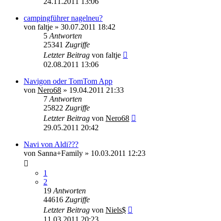
24.11.2011 13:06
campingführer nagelneu?
von
faltje
»
30.07.2011 18:42
5
Antworten
25341
Zugriffe
Letzter Beitrag
von
faltje
02.08.2011 13:06
Navigon oder TomTom App
von
Nero68
»
19.04.2011 21:33
7
Antworten
25822
Zugriffe
Letzter Beitrag
von
Nero68
29.05.2011 20:42
Navi von Aldi???
von
Sanna+Family
»
10.03.2011 12:23
1
2
19
Antworten
44616
Zugriffe
Letzter Beitrag
von
Niels$
11.03.2011 20:23