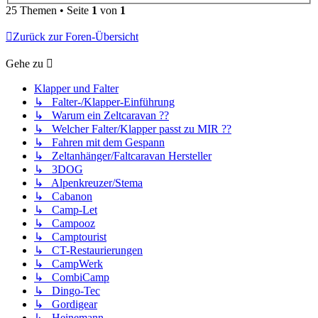
25 Themen • Seite
1
von
1
Zurück zur Foren-Übersicht
Gehe zu
Klapper und Falter
↳ Falter-/Klapper-Einführung
↳ Warum ein Zeltcaravan ??
↳ Welcher Falter/Klapper passt zu MIR ??
↳ Fahren mit dem Gespann
↳ Zeltanhänger/Faltcaravan Hersteller
↳ 3DOG
↳ Alpenkreuzer/Stema
↳ Cabanon
↳ Camp-Let
↳ Campooz
↳ Camptourist
↳ CT-Restaurierungen
↳ CampWerk
↳ CombiCamp
↳ Dingo-Tec
↳ Gordigear
↳ Heinemann