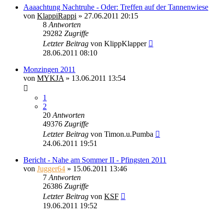
Aaaachtung Nachtruhe - Oder: Treffen auf der Tannenwiese
von
KlappiRappi
»
27.06.2011 20:15
8
Antworten
29282
Zugriffe
Letzter Beitrag
von
KlippKlapper
28.06.2011 08:10
Monzingen 2011
von
MYKJA
»
13.06.2011 13:54
1
2
20
Antworten
49376
Zugriffe
Letzter Beitrag
von
Timon.u.Pumba
24.06.2011 19:51
Bericht - Nahe am Sommer II - Pfingsten 2011
von
Jugger64
»
15.06.2011 13:46
7
Antworten
26386
Zugriffe
Letzter Beitrag
von
KSF
19.06.2011 19:52