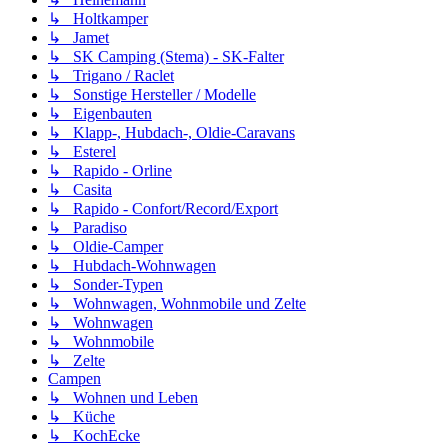
↳ Holtkamper
↳ Jamet
↳ SK Camping (Stema) - SK-Falter
↳ Trigano / Raclet
↳ Sonstige Hersteller / Modelle
↳ Eigenbauten
↳ Klapp-, Hubdach-, Oldie-Caravans
↳ Esterel
↳ Rapido - Orline
↳ Casita
↳ Rapido - Confort/Record/Export
↳ Paradiso
↳ Oldie-Camper
↳ Hubdach-Wohnwagen
↳ Sonder-Typen
↳ Wohnwagen, Wohnmobile und Zelte
↳ Wohnwagen
↳ Wohnmobile
↳ Zelte
Campen
↳ Wohnen und Leben
↳ Küche
↳ KochEcke