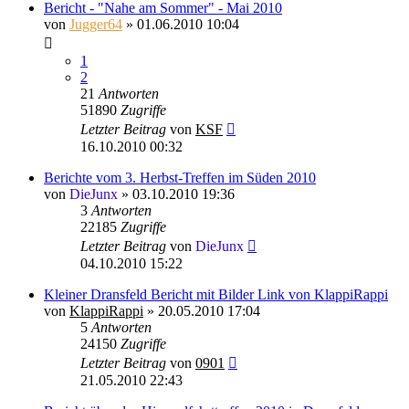
Bericht - "Nahe am Sommer" - Mai 2010
von
Jugger64
»
01.06.2010 10:04
1
2
21
Antworten
51890
Zugriffe
Letzter Beitrag
von
KSF
16.10.2010 00:32
Berichte vom 3. Herbst-Treffen im Süden 2010
von
DieJunx
»
03.10.2010 19:36
3
Antworten
22185
Zugriffe
Letzter Beitrag
von
DieJunx
04.10.2010 15:22
Kleiner Dransfeld Bericht mit Bilder Link von KlappiRappi
von
KlappiRappi
»
20.05.2010 17:04
5
Antworten
24150
Zugriffe
Letzter Beitrag
von
0901
21.05.2010 22:43