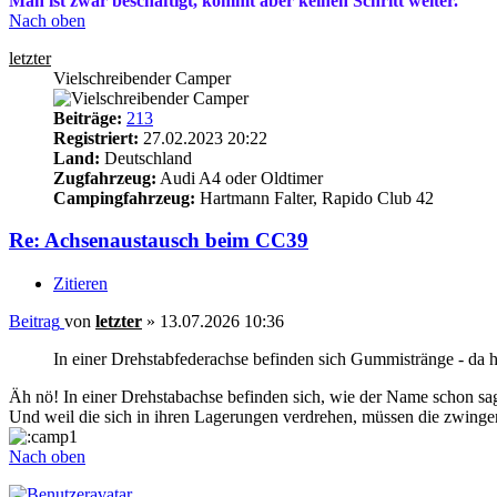
Man ist zwar beschäftigt, kommt aber keinen Schritt weiter.
Nach oben
letzter
Vielschreibender Camper
Beiträge:
213
Registriert:
27.02.2023 20:22
Land:
Deutschland
Zugfahrzeug:
Audi A4 oder Oldtimer
Campingfahrzeug:
Hartmann Falter, Rapido Club 42
Re: Achsenaustausch beim CC39
Zitieren
Beitrag
von
letzter
»
13.07.2026 10:36
In einer Drehstabfederachse befinden sich Gummistränge - da hat
Äh nö! In einer Drehstabachse befinden sich, wie der Name schon sag
Und weil die sich in ihren Lagerungen verdrehen, müssen die zwingen
Nach oben