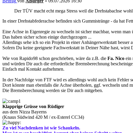
Beitrag
von
ABurger
»
09.07.2026 16:30
Der TÜV macht echt mega Stress weil die Drehstabachse wohl "n
In einer Drehstabfederachse befinden sich Gummistränge - da hat Fett 
Eine Achse in Eigenregie zu wechseln ist sicher machbar, wenn man ü
Das haben sicher schon einige durchgezogen ...
Allerdings sehe ich so ein Projekt in einer Anhängerwerkstatt besser 
Sofern Du keine geeignete Fachwerkstatt in Deiner Nähe hast, wirst 
Wie von Rapido98 schon geschrieben, wäre da z.B. die
Fa. Nico
ein 
und würden Dir auch die erforderliche Bremsberechnung bescheinige
Einfach mal Kontakt aufnehmen.
In der Nachfolge von FTF wird es allerdings wohl auch kein Fehler s
Dort könnte man ebenfalls die Achse überholen, ggf. wechseln und mi
Die Bremsberechnung werden sie Dir auch mitgeben.
Klapprige Grüsse von Rüdiger
aus dem Nizza Bayerns
(Knaus Südwind 420 M / ex-Esterel CC34)
Zu viel Nachdenken ist wie Schaukeln.