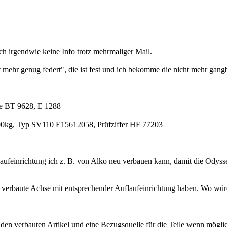
 irgendwie keine Info trotz mehrmaliger Mail.
ehr genug federt", die ist fest und ich bekomme die nicht mehr gangba
pe BT 9628, E 1288
e 100kg, Typ SV110 E15612058, Prüfziffer HF 77203
laufeinrichtung ich z. B. von Alko neu verbauen kann, damit die Od
 verbaute Achse mit entsprechender Auflaufeinrichtung haben. Wo wü
den verbauten Artikel und eine Bezugsquelle für die Teile wenn mögli