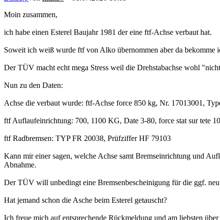
Moin zusammen,
ich habe einen Esterel Baujahr 1981 der eine ftf-Achse verbaut hat.
Soweit ich weiß wurde ftf von Alko übernommen aber da bekomme ich
Der TÜV macht echt mega Stress weil die Drehstabachse wohl "nicht m
Nun zu den Daten:
Achse die verbaut wurde: ftf-Achse force 850 kg, Nr. 17013001, Ty
ftf Auflaufeinrichtung: 700, 1100 KG, Date 3-80, force stat sur tet
ftf Radbremsen: TYP FR 20038, Prüfziffer HF 79103
Kann mir einer sagen, welche Achse samt Bremseinrichtung und Auf
Abnahme.
Der TÜV will unbedingt eine Bremsenbescheinigung für die ggf. neu
Hat jemand schon die Asche beim Esterel getauscht?
Ich freue mich auf entsprechende Rückmeldung und am liebsten über 