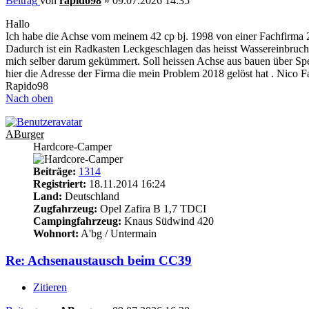
Beitrag
von
rapido98
»
09.07.2026 14:35
Hallo
Ich habe die Achse vom meinem 42 cp bj. 1998 von einer Fachfirma 20
Dadurch ist ein Radkasten Leckgeschlagen das heisst Wassereinbruch
mich selber darum gekümmert. Soll heissen Achse aus bauen über Sped
hier die Adresse der Firma die mein Problem 2018 gelöst hat . Nic
Rapido98
Nach oben
ABurger
Hardcore-Camper
Beiträge:
1314
Registriert:
18.11.2014 16:24
Land:
Deutschland
Zugfahrzeug:
Opel Zafira B 1,7 TDCI
Campingfahrzeug:
Knaus Südwind 420
Wohnort:
A'bg / Untermain
Re: Achsenaustausch beim CC39
Zitieren