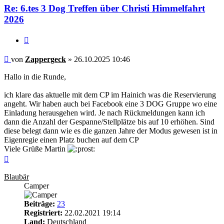
Re: 6.tes 3 Dog Treffen über Christi Himmelfahrt
2026
Zitieren
Beitrag
von
Zappergeck
»
26.10.2025 10:46
Hallo in die Runde,
ich klare das aktuelle mit dem CP im Hainich was die Reservierung
angeht. Wir haben auch bei Facebook eine 3 DOG Gruppe wo eine
Einladung herausgehen wird. Je nach Rückmeldungen kann ich
dann die Anzahl der Gespanne/Stellplätze bis auf 10 erhöhen. Sind
diese belegt dann wie es die ganzen Jahre der Modus gewesen ist in
Eigenregie einen Platz buchen auf dem CP
Viele Grüße Martin
Nach
oben
Blaubär
Camper
Beiträge:
23
Registriert:
22.02.2021 19:14
Land:
Deutschland