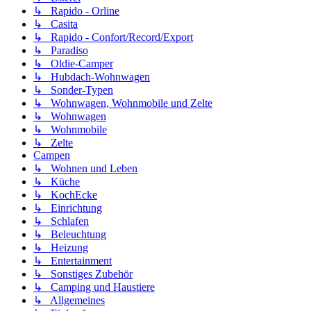
↳ Rapido - Orline
↳ Casita
↳ Rapido - Confort/Record/Export
↳ Paradiso
↳ Oldie-Camper
↳ Hubdach-Wohnwagen
↳ Sonder-Typen
↳ Wohnwagen, Wohnmobile und Zelte
↳ Wohnwagen
↳ Wohnmobile
↳ Zelte
Campen
↳ Wohnen und Leben
↳ Küche
↳ KochEcke
↳ Einrichtung
↳ Schlafen
↳ Beleuchtung
↳ Heizung
↳ Entertainment
↳ Sonstiges Zubehör
↳ Camping und Haustiere
↳ Allgemeines