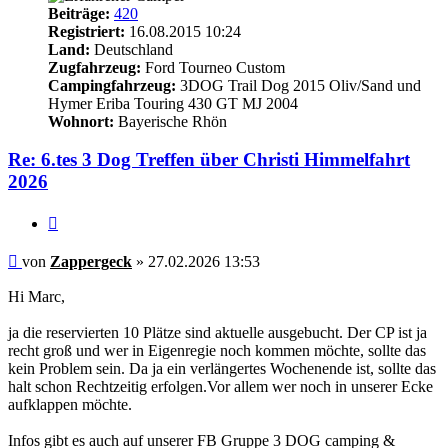
Beiträge:
420
Registriert:
16.08.2015 10:24
Land:
Deutschland
Zugfahrzeug:
Ford Tourneo Custom
Campingfahrzeug:
3DOG Trail Dog 2015 Oliv/Sand und
Hymer Eriba Touring 430 GT MJ 2004
Wohnort:
Bayerische Rhön
Re: 6.tes 3 Dog Treffen über Christi Himmelfahrt
2026
Zitieren
Beitrag
von
Zappergeck
»
27.02.2026 13:53
Hi Marc,
ja die reservierten 10 Plätze sind aktuelle ausgebucht. Der CP ist ja
recht groß und wer in Eigenregie noch kommen möchte, sollte das
kein Problem sein. Da ja ein verlängertes Wochenende ist, sollte das
halt schon Rechtzeitig erfolgen.Vor allem wer noch in unserer Ecke
aufklappen möchte.
Infos gibt es auch auf unserer FB Gruppe 3 DOG camping &