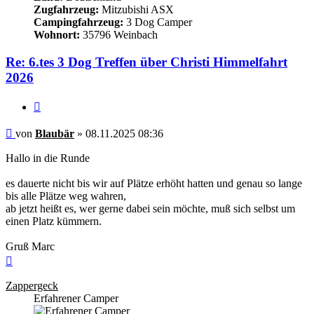
Zugfahrzeug:
Mitzubishi ASX
Campingfahrzeug:
3 Dog Camper
Wohnort:
35796 Weinbach
Re: 6.tes 3 Dog Treffen über Christi Himmelfahrt
2026
Zitieren
Beitrag
von
Blaubär
»
08.11.2025 08:36
Hallo in die Runde
es dauerte nicht bis wir auf Plätze erhöht hatten und genau so lange
bis alle Plätze weg wahren,
ab jetzt heißt es, wer gerne dabei sein möchte, muß sich selbst um
einen Platz kümmern.
Gruß Marc
Nach
oben
Zappergeck
Erfahrener Camper