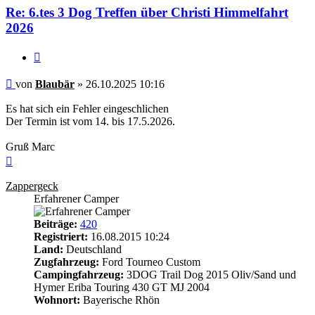
Re: 6.tes 3 Dog Treffen über Christi Himmelfahrt
2026
Zitieren
Beitrag
von
Blaubär
»
26.10.2025 10:16
Es hat sich ein Fehler eingeschlichen
Der Termin ist vom 14. bis 17.5.2026.
Gruß Marc
Nach
oben
Zappergeck
Erfahrener Camper
Beiträge:
420
Registriert:
16.08.2015 10:24
Land:
Deutschland
Zugfahrzeug:
Ford Tourneo Custom
Campingfahrzeug:
3DOG Trail Dog 2015 Oliv/Sand und
Hymer Eriba Touring 430 GT MJ 2004
Wohnort:
Bayerische Rhön