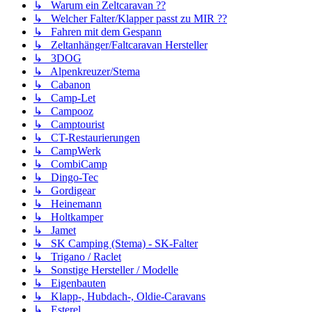
↳ Warum ein Zeltcaravan ??
↳ Welcher Falter/Klapper passt zu MIR ??
↳ Fahren mit dem Gespann
↳ Zeltanhänger/Faltcaravan Hersteller
↳ 3DOG
↳ Alpenkreuzer/Stema
↳ Cabanon
↳ Camp-Let
↳ Campooz
↳ Camptourist
↳ CT-Restaurierungen
↳ CampWerk
↳ CombiCamp
↳ Dingo-Tec
↳ Gordigear
↳ Heinemann
↳ Holtkamper
↳ Jamet
↳ SK Camping (Stema) - SK-Falter
↳ Trigano / Raclet
↳ Sonstige Hersteller / Modelle
↳ Eigenbauten
↳ Klapp-, Hubdach-, Oldie-Caravans
↳ Esterel